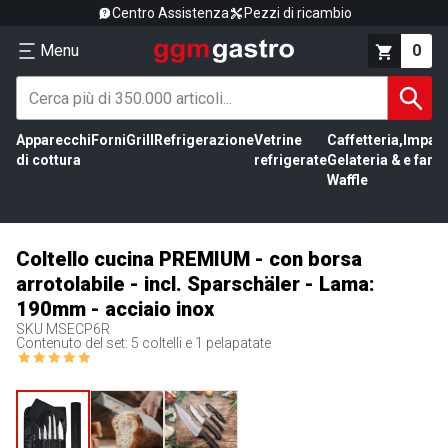
Centro Assistenza
Pezzi di ricambio
Menu
0
Apparecchi
Forni
Grill
Refrigerazione
Vetrine
Caffetteria,
Impas
di cottura
refrigerate
Gelateria &
e farin
Waffle
Coltello cucina PREMIUM - con borsa
arrotolabile - incl. Sparschäler - Lama:
190mm - acciaio inox
SKU
MSECP6R
Contenuto del set: 5 coltelli e 1 pelapatate