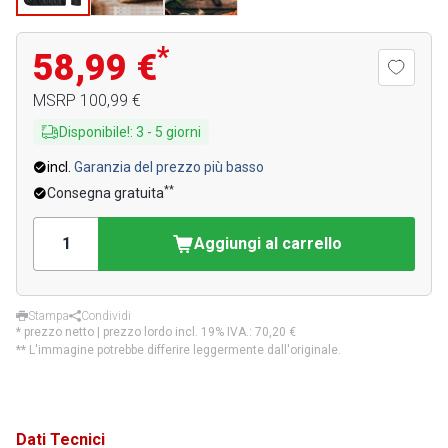
*
58,99 €
MSRP
100,99 €
Disponibile!
:
3
-
5
giorni
incl.
Garanzia del prezzo più basso
**
Consegna gratuita
Aggiungi al carrello
Stampa
Condividi
* prezzo netto | prezzo lordo incl. 19% IVA.:
70,20 €
** L'immagine potrebbe differire leggermente dall'originale.
Dati Tecnici