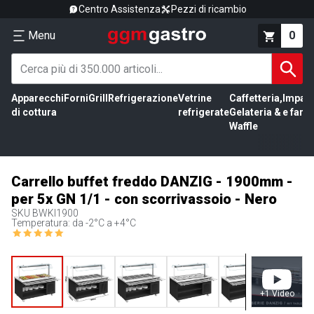
Centro Assistenza
Pezzi di ricambio
Menu
0
Apparecchi
Forni
Grill
Refrigerazione
Vetrine
Caffetteria,
Impas
di cottura
refrigerate
Gelateria &
e farin
Waffle
Carrello buffet freddo DANZIG - 1900mm -
per 5x GN 1/1 - con scorrivassoio - Nero
SKU
BWKI1900
Temperatura: da -2°C a +4°C
+
1
Video