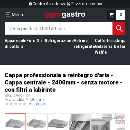
Centro Assistenza
Pezzi di ricambio
Menu
0
Apparecchi
Forni
Grill
Refrigerazione
Vetrine
Caffetteria,
Impas
di cottura
refrigerate
Gelateria &
e farin
Waffle
Cappa professionale a reintegro d'aria -
Cappa centrale - 2400mm - senza motore -
con filtri a labirinto
SKU
IDHK2420
Profondità: 2000 mm
Valuta ora