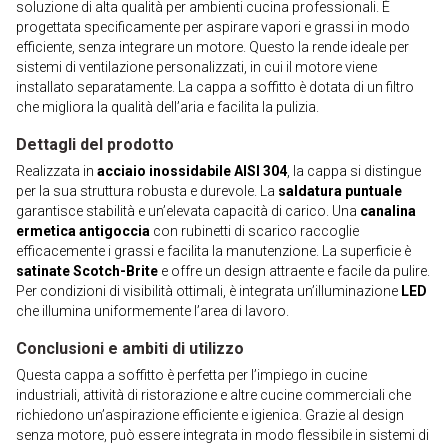
soluzione di alta qualità per ambienti cucina professionali. È
progettata specificamente per aspirare vapori e grassi in modo
efficiente, senza integrare un motore. Questo la rende ideale per
sistemi di ventilazione personalizzati, in cui il motore viene
installato separatamente. La cappa a soffitto è dotata di un filtro
che migliora la qualità dell’aria e facilita la pulizia.
Dettagli del prodotto
Realizzata in
acciaio inossidabile AISI 304
, la cappa si distingue
per la sua struttura robusta e durevole. La
saldatura puntuale
garantisce stabilità e un’elevata capacità di carico. Una
canalina
ermetica antigoccia
con rubinetti di scarico raccoglie
efficacemente i grassi e facilita la manutenzione. La superficie è
satinate Scotch-Brite
e offre un design attraente e facile da pulire.
Per condizioni di visibilità ottimali, è integrata un’illuminazione
LED
che illumina uniformemente l’area di lavoro.
Conclusioni e ambiti di utilizzo
Questa cappa a soffitto è perfetta per l’impiego in cucine
industriali, attività di ristorazione e altre cucine commerciali che
richiedono un’aspirazione efficiente e igienica. Grazie al design
senza motore, può essere integrata in modo flessibile in sistemi di