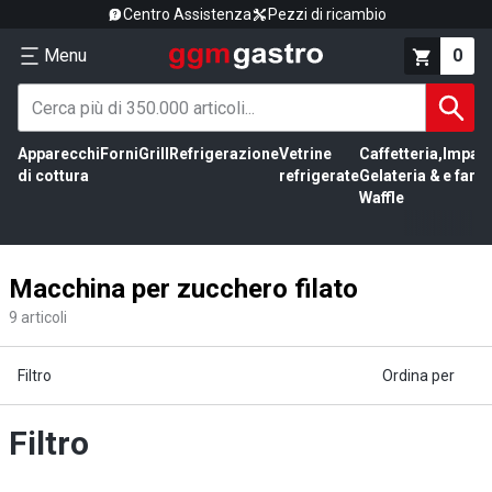
Centro Assistenza
Pezzi di ricambio
Menu
0
Apparecchi
Forni
Grill
Refrigerazione
Vetrine
Caffetteria,
Impas
di cottura
refrigerate
Gelateria &
e farin
Waffle
Macchina per zucchero filato
9
articoli
Filtro
Ordina per
Filtro