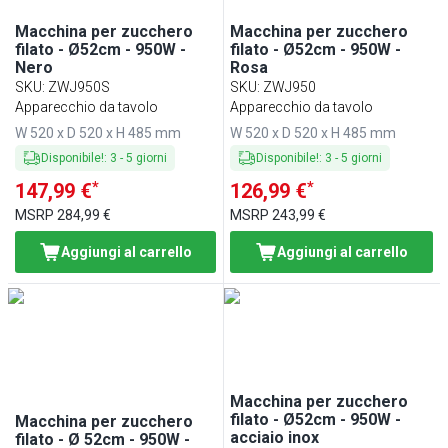
Macchina per zucchero
Macchina per zucchero
filato - Ø52cm - 950W -
filato - Ø52cm - 950W -
Nero
Rosa
SKU
:
ZWJ950S
SKU
:
ZWJ950
Apparecchio da tavolo
Apparecchio da tavolo
W 520 x D 520 x H 485 mm
W 520 x D 520 x H 485 mm
Disponibile!
:
3
-
5
giorni
Disponibile!
:
3
-
5
giorni
*
*
147,99 €
126,99 €
MSRP
284,99 €
MSRP
243,99 €
Aggiungi al carrello
Aggiungi al carrello
Macchina per zucchero
filato - Ø52cm - 950W -
Macchina per zucchero
acciaio inox
filato - Ø 52cm - 950W -