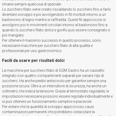
rimane sempre qualcosa di speciale.
Lo zucchero filato viene creato riscaldando lo zucchero fino a farlo
diventare sciroppo e poi avvolgendolo in fili morbidi intorno a un
bastoncino di legno mentre si raffredda. Questi fili appiccicosi si
avvolgono poi in movimenti circolari intorno al bastoncino fino a
quando lo zucchero filato dolce e gonfio può essere consegnato e
poi mangiato.
Per ottenere il massimo successo in questo processo, sono
necessarie macchine per zucchero filato di alta qualità e
professionali per uso gastronomico.
Facili da usare per risultati dolci
La macchina per zucchero filato di GGM Gastro ha un cassetto
integrato con quattro compartimenti separati per variare i tipi di
zucchero. Ha anche piedini antiscivolo per garantire sempre una
posizione sicura. Oltre a un interruttore di sicurezza, ha anche un
voltmetro che indica la tensione. Grazie al termostato regolabile, le
impostazioni necessarie possono essere regolate individualmente e
si può ottenere un funzionamento semplice e piacevole.
Per evitare che la quantità di sciroppo appiccicoso causi
contaminazioni permanenti che potrebbero ostacolare la