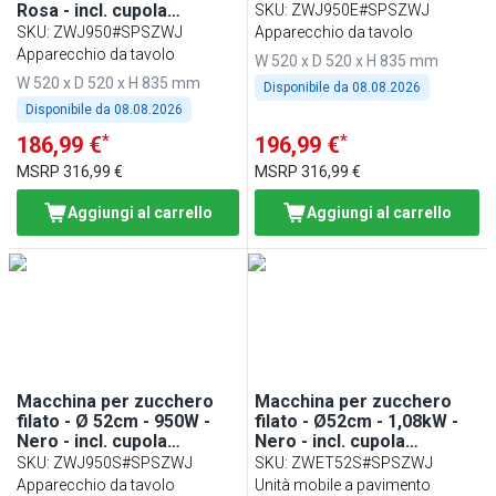
Rosa - incl. cupola
SKU
:
ZWJ950E#SPSZWJ
paraschizzi
SKU
:
ZWJ950#SPSZWJ
Apparecchio da tavolo
Apparecchio da tavolo
W 520 x D 520 x H 835 mm
W 520 x D 520 x H 835 mm
Disponibile da
08.08.2026
Disponibile da
08.08.2026
*
*
186,99 €
196,99 €
MSRP
316,99 €
MSRP
316,99 €
Aggiungi al carrello
Aggiungi al carrello
Macchina per zucchero
Macchina per zucchero
filato - Ø 52cm - 950W -
filato - Ø52cm - 1,08kW -
Nero - incl. cupola
Nero - incl. cupola
paraschizzi
paraschizzi
SKU
:
ZWJ950S#SPSZWJ
SKU
:
ZWET52S#SPSZWJ
Apparecchio da tavolo
Unità mobile a pavimento