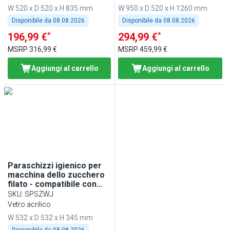
W 520 x D 520 x H 835 mm
W 950 x D 520 x H 1260 mm
Disponibile da
08.08.2026
Disponibile da
08.08.2026
*
*
196,99 €
294,99 €
MSRP
316,99 €
MSRP
459,99 €
Aggiungi al carrello
Aggiungi al carrello
Paraschizzi igienico per
macchina dello zucchero
filato - compatibile con
ZWJ950, ZWJ950E,
SKU
:
SPSZWJ
ZWJ950S
Vetro acrilico
W 532 x D 532 x H 345 mm