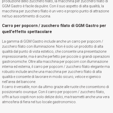
produzione dello zucchero filato, la macchina per zucchero filato di
GGM Gastro è facile da pulire. Con il suo aspetto di alta qualità, la
macchina per zucchero filato è un vero e proprio punto di attrazione
nel tuo assortimento di cucina.
Carro per popcorn / zucchero filato di GGM Gastro per
quell'effetto spettacolare
La gamma di GGM Gastro include anche un carro per popcorn /
zucchero filato con illuminazione. Non è solo un prodotto di alta
qualità dal punto di vista estetico, che consente una presentazione
impressionante, ma è anche perfetto per piccole o grandi operazioni
gastronomiche. Oltre alla macchina per popcorn con illuminazione
interna ed esterna, il carro per popcorn / zucchero filato elegante ma
robusto include anche una macchina per zucchero filato di alta
qualità e consente di lavorare in modo sicuro, veloce e igienico
nell'area del bancone.
Il carro è versatile, non da ultimo grazie alle ruote che consentono di
posizionarlo ovunque. Con il carro per popcorn / zucchero filato,
offri ai tuoi ospiti non solo delizie dolci, ma trasmetti anche una vera
atmosfera di fiera nel tuo locale gastronomico.