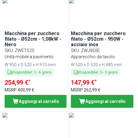
Min
Max
Macchina per zucchero
Macchina per zucchero
filato - Ø52cm - 1,08kW -
filato - Ø52cm - 950W -
Nero
acciaio inox
SKU
:
ZWET52S
SKU
:
ZWJ950E
Unità mobile a pavimento
Apparecchio da tavolo
W 950 x D 520 x H 910 mm
W 520 x D 520 x H 485 mm
Disponibile!
:
3
-
6
giorni
Disponibile!
:
3
-
5
giorni
*
*
254,99 €
147,99 €
MSRP
400,99 €
MSRP
262,99 €
Aggiungi al carrello
Aggiungi al carrello