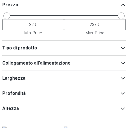
Prezzo
Min. Price
Max. Price
Tipo di prodotto
Macchine per zucchero filato
(
8
)
Collegamento all'alimentazione
Accessori per elettrodomestici da cucina
(
1
)
230V
(
8
)
Larghezza
Profondità
Min
Max
Altezza
Min
Max