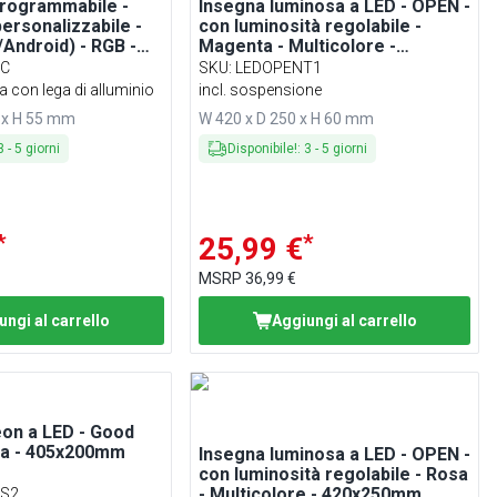
programmabile -
Insegna luminosa a LED - OPEN -
rsonalizzabile -
con luminosità regolabile -
/Android) - RGB -
Magenta - Multicolore -
420x250mm
LC
SKU
:
LEDOPENT1
ca con lega di alluminio
incl. sospensione
 x H 55 mm
W 420 x D 250 x H 60 mm
3
-
5
giorni
Disponibile!
:
3
-
5
giorni
*
*
25,99 €
MSRP
36,99 €
ungi al carrello
Aggiungi al carrello
eon a LED - Good
sa - 405x200mm
Insegna luminosa a LED - OPEN -
con luminosità regolabile - Rosa
- Multicolore - 420x250mm
ES2