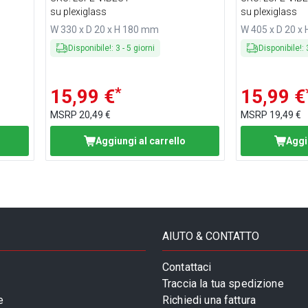
su plexiglass
su plexiglass
W 330 x D 20 x H 180 mm
W 405 x D 20 x
Disponibile!
:
3
-
5
giorni
Disponibile!
:
*
15,99 €
15,99 €
MSRP
20,49 €
MSRP
19,49 €
Aggiungi al carrello
Aggi
AIUTO & CONTATTO
Contattaci
Traccia la tua spedizione
e
Richiedi una fattura