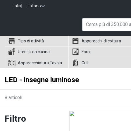
Italia
|
Italiano
Tipo di attività
Apparecchi di cottura
Utensili da cucina
Forni
Apparecchiatura Tavola
Grill
LED - insegne luminose
8
articoli
Filtro