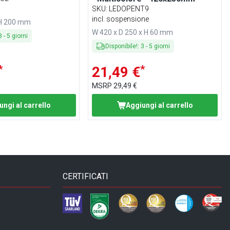
SKU
:
LEDOPENT9
incl. sospensione
 H 200 mm
W 420 x D 250 x H 60 mm
3
-
5
giorni
Disponibile!
:
3
-
5
giorni
*
*
21,49 €
MSRP
29,49 €
ungi al carrello
Aggiungi al carrello
CERTIFICATI