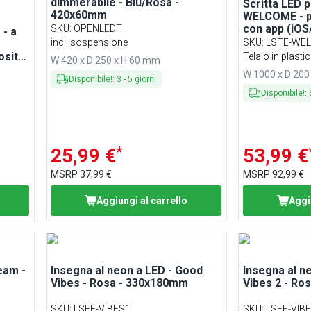
dimmerabile - Blu/Rosa -
Scritta LED 
420x60mm
WELCOME - pe
con app (iOS
SKU
:
OPENLEDT
 - a
1000x55mm
incl. sospensione
SKU
:
LSTE-WE
osità
Telaio in plasti
W 420 x D 250 x H 60 mm
le -
W 1000 x D 200
Disponibile!
:
3
-
5
giorni
Disponibile!
:
*
25,99 €
53,99 €
MSRP
37,99 €
MSRP
92,99 €
Aggiungi al carrello
Aggi
eam -
Insegna al neon a LED - Good
Insegna al n
Vibes - Rosa - 330x180mm
Vibes 2 - Ro
SKU
:
LSFE-VIBES1
SKU
:
LSFE-VIB