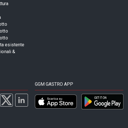
ttura
a
otto
otto
otto
sta esistente
ionali &
GGM GASTRO APP