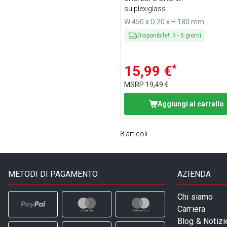
su plexiglass
W 450 x D 20 x H 180 mm
Disponibile!
:
3
-
5
giorni
*
15,99 €
MSRP
19,49 €
Aggiungi al carrello
8
articoli
METODI DI PAGAMENTO
AZIENDA
Chi siamo
Carriera
Blog & Notizi