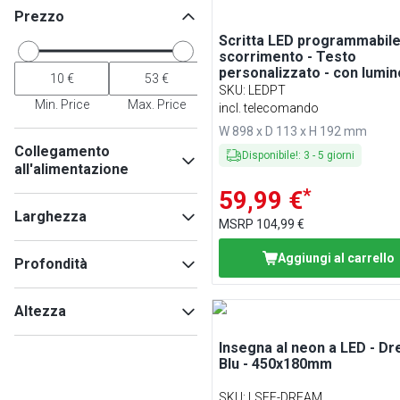
Prezzo
Scritta LED programmabile
scorrimento - Testo
personalizzato - con lumin
regolabile - personalizzabi
SKU
:
LEDPT
con app (iOS/Android) e
Min. Price
Max. Price
incl. telecomando
telecomando - RGB -
W 898 x D 113 x H 192 mm
898x192mm
Collegamento
Disponibile!
:
3
-
5
giorni
all'alimentazione
*
59,99 €
230V
(
6
)
Larghezza
MSRP
104,99 €
Aggiungi al carrello
Profondità
Min
Max
Altezza
Insegna al neon a LED - Dr
Min
Max
Blu - 450x180mm
SKU
:
LSFE-DREAM
Min
Max