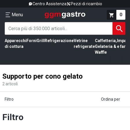
Centro Assistenza
Pezzi di ricambio
Menu
0
Apparecchi
Forni
Grill
Refrigerazione
Vetrine
Caffetteria,
Impas
di cottura
refrigerate
Gelateria &
e farin
Waffle
Supporto per cono gelato
2
articoli
Filtro
Ordina per
Filtro