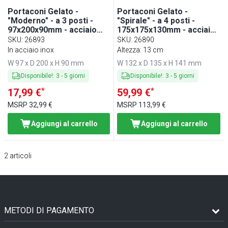
Portaconi Gelato -
Portaconi Gelato -
"Moderno" - a 3 posti -
"Spirale" - a 4 posti -
97x200x90mm - acciaio
175x175x130mm - acciaio
inox
inox
SKU
:
26893
SKU
:
26890
In acciaio inox
Altezza: 13 cm
W 97 x D 200 x H 90 mm
W 132 x D 135 x H 141 mm
Disponibile!
:
3
-
5
giorni
Disponibile!
:
3
-
5
giorni
*
*
17,99 €
59,99 €
MSRP
32,99 €
MSRP
113,99 €
Aggiungi al carrello
Aggiungi al carrello
2
articoli
METODI DI PAGAMENTO