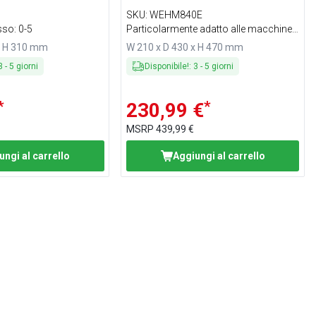
SKU
:
WEHM840E
usso: 0-5
Particolarmente adatto alle macchine
da caffè
x H 310 mm
W 210 x D 430 x H 470 mm
3
-
5
giorni
Disponibile!
:
3
-
5
giorni
*
*
230,99 €
MSRP
439,99 €
ungi al carrello
Aggiungi al carrello