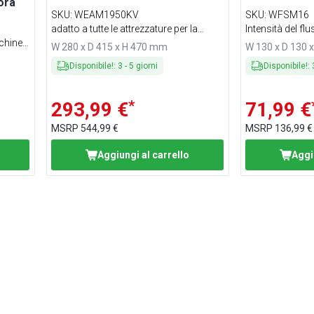
ora
SKU
:
WEAM1950KV
SKU
:
WFSM16
adatto a tutte le attrezzature per la
Intensità del fl
chine
ristorazione
W 280 x D 415 x H 470 mm
W 130 x D 130 
Disponibile!
:
3
-
5
giorni
Disponibile!
:
*
293,99 €
71,99 €
MSRP
544,99 €
MSRP
136,99 €
Aggiungi al carrello
Aggi