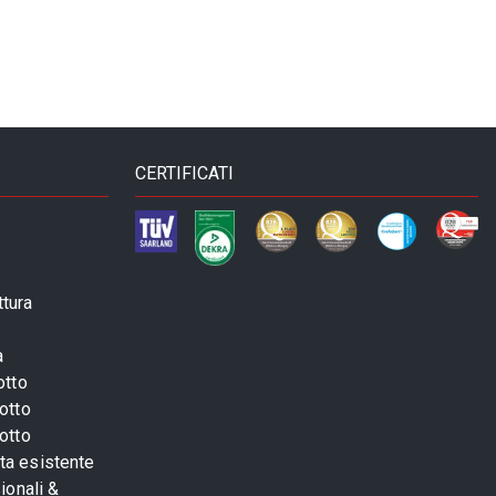
CERTIFICATI
ttura
a
otto
otto
otto
sta esistente
ionali &