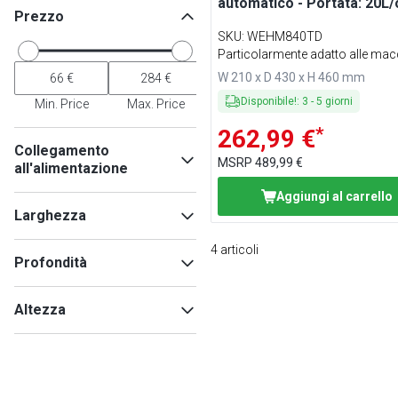
automatico - Portata: 20L/
Prezzo
SKU
:
WEHM840TD
Particolarmente adatto alle mac
da caffè
W 210 x D 430 x H 460 mm
Disponibile!
:
3
-
5
giorni
Min. Price
Max. Price
*
262,99 €
Collegamento
MSRP
489,99 €
all'alimentazione
Aggiungi al carrello
230V
(
3
)
Larghezza
4
articoli
Profondità
Min
Max
Altezza
Min
Max
Min
Max