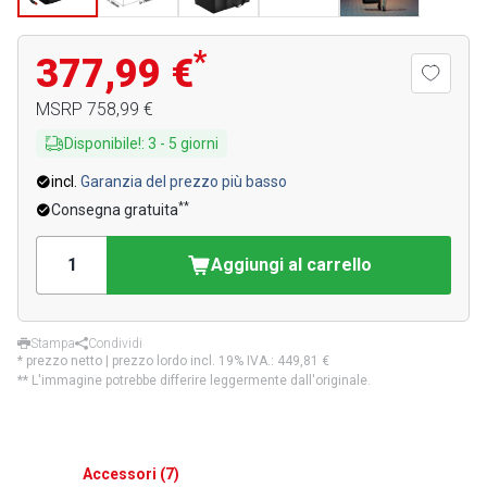
*
377,99 €
MSRP
758,99 €
Disponibile!
:
3
-
5
giorni
incl.
Garanzia del prezzo più basso
**
Consegna gratuita
Aggiungi al carrello
Stampa
Condividi
* prezzo netto | prezzo lordo incl. 19% IVA.:
449,81 €
** L'immagine potrebbe differire leggermente dall'originale.
Accessori
(
7
)