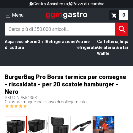
Centro Assistenza
Pezzi di ricambio
Menu
0
Apparecchi
Forni
Grill
Refrigerazione
Vetrine
Caffetteria,
Impas
di cottura
refrigerate
Gelateria &
e farin
Waffle
BurgerBag Pro Borsa termica per consegne
- riscaldata - per 20 scatole hamburger -
Nero
SKU
GNPB5435S
Chiusura magnetica e cavo di collegamento