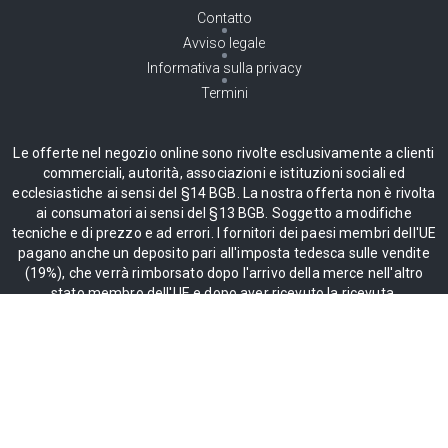
Contatto
Avviso legale
Informativa sulla privacy
Termini
Le offerte nel negozio online sono rivolte esclusivamente a clienti
commerciali, autorità, associazioni e istituzioni sociali ed
ecclesiastiche ai sensi del §14 BGB. La nostra offerta non è rivolta
ai consumatori ai sensi del §13 BGB. Soggetto a modifiche
tecniche e di prezzo e ad errori. I fornitori dei paesi membri dell'UE
pagano anche un deposito pari all'imposta tedesca sulle vendite
(19%), che verrà rimborsato dopo l'arrivo della merce nell'altro
stato membro dell'UE e dopo aver ricevuto la ricevuta.
* Tutti i prezzi più IVA 19%, incl. Consegna
** Si applica solo alla terraferma. Per la consegna sulle isole verrà
automaticamente addebitato un supplemento.
Copyright 2004–
2026
© GGM Gastro International GmbH