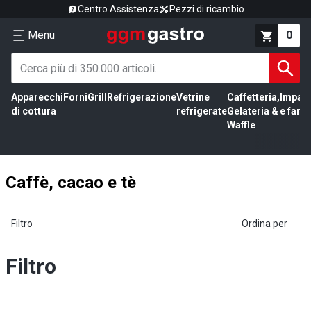
Centro Assistenza
Pezzi di ricambio
Menu
0
Apparecchi
Forni
Grill
Refrigerazione
Vetrine
Caffetteria,
Impas
di cottura
refrigerate
Gelateria &
e farin
Waffle
Caffè, cacao e tè
Filtro
Ordina per
Filtro