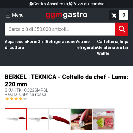
Centro Assistenza
Pezzi di ricambio
Menu
0
Apparecchi
Forni
Grill
Refrigerazione
Vetrine
Caffetteria,
Impas
di cottura
refrigerate
Gelateria &
e farin
Waffle
BERKEL | TEKNICA - Coltello da chef - Lama:
220 mm
SKU
KTK1CO22SMRBL
Resina sintetica rossa