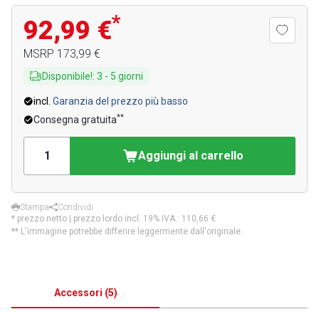
*
92,99 €
MSRP
173,99 €
Disponibile!
:
3
-
5
giorni
incl.
Garanzia del prezzo più basso
**
Consegna gratuita
Aggiungi al carrello
Stampa
Condividi
* prezzo netto | prezzo lordo incl. 19% IVA.:
110,66 €
** L'immagine potrebbe differire leggermente dall'originale.
Accessori
(
5
)