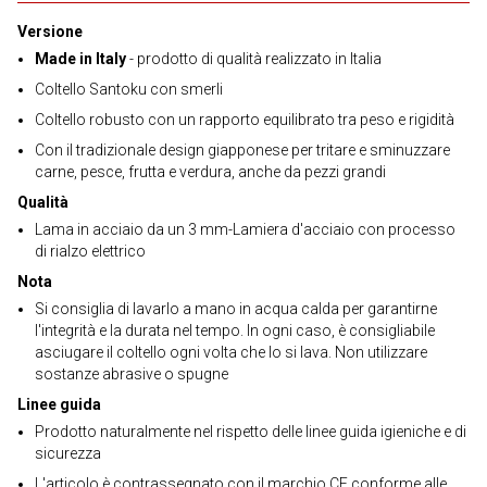
Versione
Made in Italy
- prodotto di qualità realizzato in Italia
Coltello Santoku con smerli
Coltello robusto con un rapporto equilibrato tra peso e rigidità
Con il tradizionale design giapponese per tritare e sminuzzare
carne, pesce, frutta e verdura, anche da pezzi grandi
Qualità
Lama in acciaio da un 3 mm-Lamiera d'acciaio con processo
di rialzo elettrico
Nota
Si consiglia di lavarlo a mano in acqua calda per garantirne
l'integrità e la durata nel tempo. In ogni caso, è consigliabile
asciugare il coltello ogni volta che lo si lava. Non utilizzare
sostanze abrasive o spugne
Linee guida
Prodotto naturalmente nel rispetto delle linee guida igieniche e di
sicurezza
L'articolo è contrassegnato con il marchio CE conforme alle