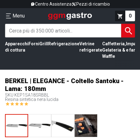
Centro Assistenza
Pezzi di ricambio
Menu
0
Apparecchi
Forni
Grill
Refrigerazione
Vetrine
Caffetteria,
Impas
di cottura
refrigerate
Gelateria &
e farin
Waffle
BERKEL | ELEGANCE - Coltello Santoku -
Lama: 180mm
SKU
KEP1SA18SRBBL
Resina sintetica nera lucida