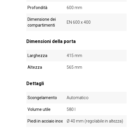
Profondità
600 mm
Dimensione dei
EN 600 x 400
compartimenti
Dimensioni della porta
Larghezza
415 mm
Altezza
565 mm
Dettagli
Scongelamento
Automatico
Volume utile
580 l
Piedi in acciaio inox
Ø 40 mm (regolabile in altezza)