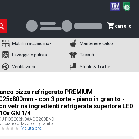
carrello
Mobili in acciaio inox
Mantenere caldo
Lavaggio e pulizia
Tessuti
Ventilazione
Stühle & Tische
anco pizza refrigerato PREMIUM -
025x800mm - con 3 porte - piano in granito -
on vetrina ingredienti refrigerata superiore LED
 10x GN 1/4
KU
POS208ND#AGG203END
n piano di lavoro in granito
Valuta ora