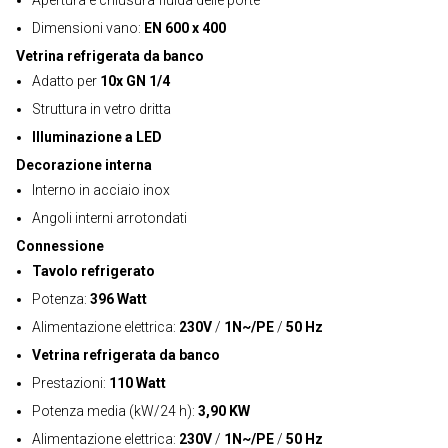
Apertura e chiusura fluida delle porte
Dimensioni vano:
EN 600 x 400
Vetrina refrigerata da banco
Adatto per
10x GN 1/4
Struttura in vetro dritta
Illuminazione a LED
Decorazione interna
Interno in acciaio inox
Angoli interni arrotondati
Connessione
Tavolo refrigerato
Potenza:
396 Watt
Alimentazione elettrica:
230V
/
1N~/PE
/
50 Hz
Vetrina refrigerata da banco
Prestazioni:
110 Watt
Potenza media (kW/24 h):
3,90 KW
Alimentazione elettrica:
230V
/
1N~/PE
/
50 Hz