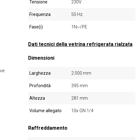
Tensione
230V
Frequenza
50 Hz
Fase(i)
1N~/PE
Dati tecnici della vetrina refrigerata rialzata
Dimensioni
ive
Larghezza
2.000 mm
Profondità
395 mm
Altezza
281 mm
Volume allegato
10x GN 1/4
Raffreddamento