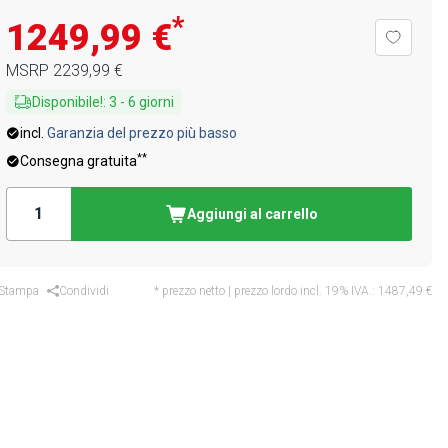
*
1249,99 €
MSRP
2239,99 €
Disponibile!
:
3
-
6
giorni
incl.
Garanzia del prezzo più basso
**
Consegna gratuita
Aggiungi al carrello
Stampa
Condividi
* prezzo netto | prezzo lordo incl. 19% IVA.:
1487,49 €