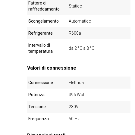
Fattore di
Statico
raffreddamento
Scongelamento
Automatico
Refrigerante
R600a
Intervallo di
da 2 °C a 8 °C
temperatura
Valori di connessione
Connessione
Elettrica
Potenza
396 Watt
Tensione
230V
Frequenza
50 Hz