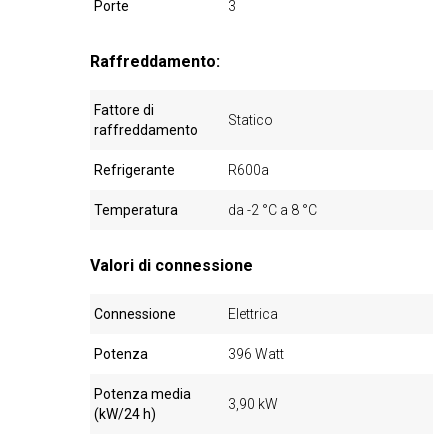
Porte
3
Raffreddamento:
Fattore di
Statico
raffreddamento
Refrigerante
R600a
Temperatura
da -2 °C a 8 °C
Valori di connessione
Connessione
Elettrica
Potenza
396 Watt
Potenza media
3,90 kW
(kW/24 h)