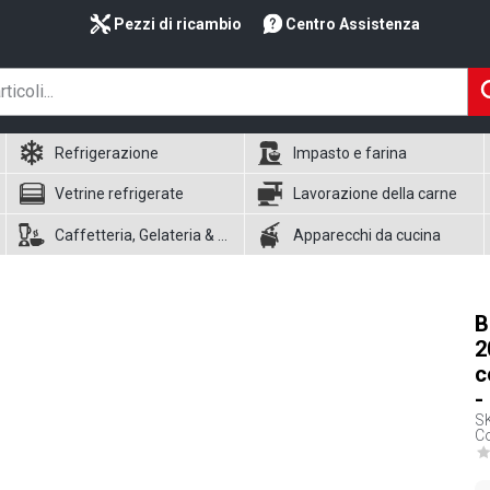
Pezzi di ricambio
Centro Assistenza
Refrigerazione
Impasto e farina
Vetrine refrigerate
Lavorazione della carne
Caffetteria, Gelateria & Waffle
Apparecchi da cucina
B
2
c
-
S
Co