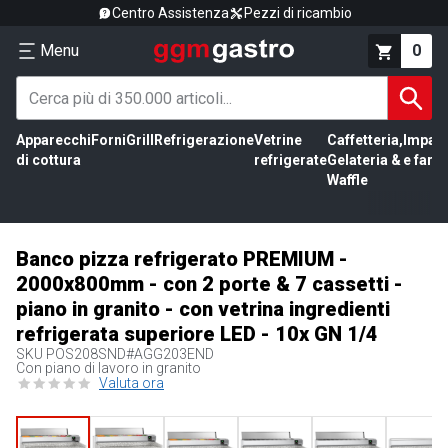
Centro Assistenza
Pezzi di ricambio
Menu
0
Apparecchi
Forni
Grill
Refrigerazione
Vetrine
Caffetteria,
Impas
di cottura
refrigerate
Gelateria &
e farin
Waffle
Banco pizza refrigerato PREMIUM -
2000x800mm - con 2 porte & 7 cassetti -
piano in granito - con vetrina ingredienti
refrigerata superiore LED - 10x GN 1/4
SKU
POS208SND#AGG203END
Con piano di lavoro in granito
Valuta ora