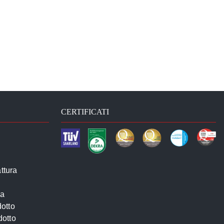
CERTIFICATI
ttura
na
otto
dotto