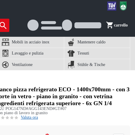
carrello
Mobili in acciaio inox
Mantenere caldo
Lavaggio e pulizia
Tessuti
Ventilazione
Stühle & Tische
anco pizza refrigerato ECO - 1400x700mm - con 3
orte in vetro - piano in granito - con vetrina
ngredienti refrigerata superiore - 6x GN 1/4
KU
POG147ND#AGG143END#GT#07
n piano di lavoro in granito
Valuta ora