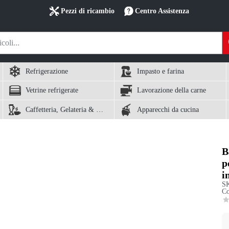
Pezzi di ricambio
Centro Assistenza
Refrigerazione
Impasto e farina
Vetrine refrigerate
Lavorazione della carne
Caffetteria, Gelateria & Waffle
Apparecchi da cucina
B
p
i
S
Co