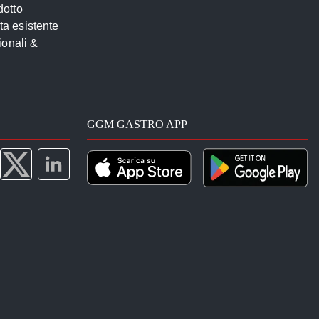
dotto
sta esistente
ionali &
GGM GASTRO APP