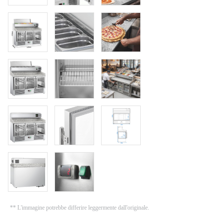
** L'immagine potrebbe differire leggermente dall'originale.