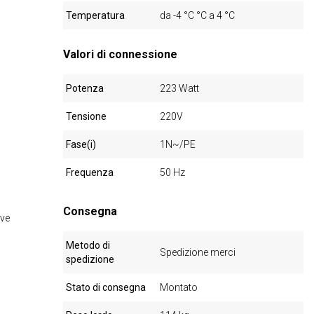
Temperatura
da -4 °C °C a 4 °C
Valori di connessione
Potenza
223 Watt
Tensione
220V
Fase(i)
1N~/PE
Frequenza
50 Hz
Consegna
ive
Metodo di
Spedizione merci
spedizione
Stato di consegna
Montato