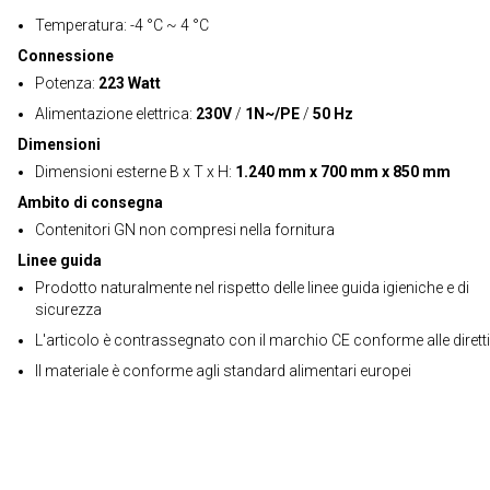
Temperatura: -4 °C ~ 4 °C
Connessione
Potenza:
223 Watt
Alimentazione elettrica:
230V
/
1N~/PE
/
50 Hz
Dimensioni
Dimensioni esterne B x T x H:
1.240 mm x 700 mm x 850 mm
Ambito di consegna
Contenitori GN non compresi nella fornitura
Linee guida
Prodotto naturalmente nel rispetto delle linee guida igieniche e di
sicurezza
L'articolo è contrassegnato con il marchio CE conforme alle dirett
Il materiale è conforme agli standard alimentari europei