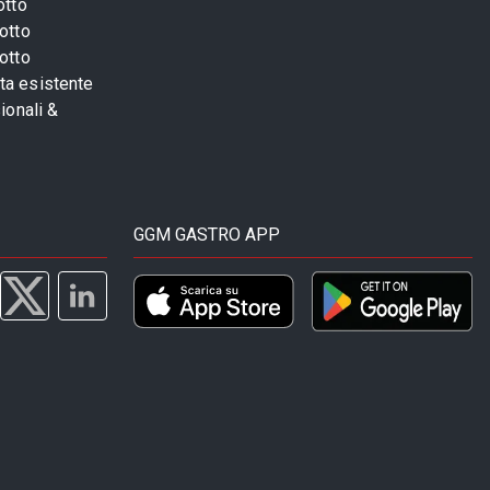
otto
otto
otto
sta esistente
ionali &
GGM GASTRO APP