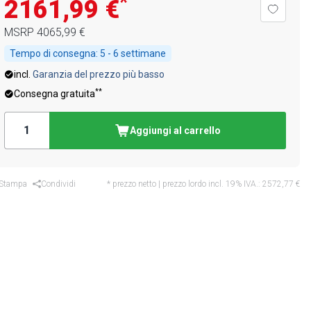
*
2161,99 €
MSRP
4065,99 €
Tempo di consegna:
5 - 6 settimane
incl.
Garanzia del prezzo più basso
**
Consegna gratuita
Aggiungi al carrello
Stampa
Condividi
* prezzo netto | prezzo lordo incl. 19% IVA.:
2572,77 €