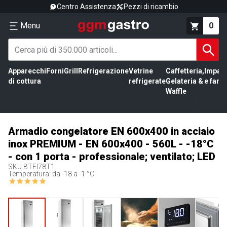
Centro Assistenza
Pezzi di ricambio
Menu
0
Apparecchi
Forni
Grill
Refrigerazione
Vetrine
Caffetteria,
Impas
di cottura
refrigerate
Gelateria &
e farin
Waffle
Armadio congelatore EN 600x400 in acciaio
inox PREMIUM - EN 600x400 - 560L - -18°C
- con 1 porta - professionale; ventilato; LED
SKU
BTEI78T1
Temperatura: da -18 a -1 °C