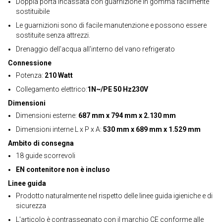
Doppia porta incassata con guarnizione in gomma facilmente
sostituibile
Le guarnizioni sono di facile manutenzione e possono essere
sostituite senza attrezzi.
Drenaggio dell'acqua all'interno del vano refrigerato
Connessione
Potenza:
210 Watt
Collegamento elettrico:
1N~/PE 50 Hz230V
Dimensioni
Dimensioni esterne:
687 mm x 794 mm x 2.130 mm
Dimensioni interne L x P x A:
530 mm x 689 mm x 1.529 mm
Ambito di consegna
18 guide scorrevoli
EN contenitore non è incluso
Linee guida
Prodotto naturalmente nel rispetto delle linee guida igieniche e di
sicurezza
L'articolo è contrassegnato con il marchio CE conforme alle