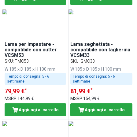
Lama per impastare -
Lama seghettata -
compatibile con cutter
compatibile con taglierina
VCSM53
VCSM33
SKU
:
TMC53
SKU
:
GMC33
W 185 x D 185 x H 100 mm
W 185 x D 185 x H 100 mm
Tempo di consegna:
5 - 6
Tempo di consegna:
5 - 6
settimane
settimane
*
*
79,99 €
81,99 €
MSRP
144,99 €
MSRP
154,99 €
Aggiungi al carrello
Aggiungi al carrello