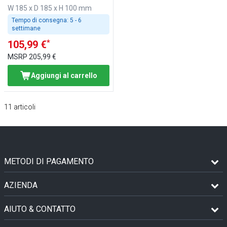
W 185 x D 185 x H 100 mm
Tempo di consegna:
5 - 6
settimane
*
105,99 €
MSRP
205,99 €
Aggiungi al carrello
11
articoli
METODI DI PAGAMENTO
AZIENDA
AIUTO & CONTATTO