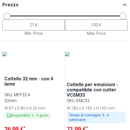
Prezzo
Min. Price
Max. Price
Coltello 32 mm - con 4
lame
Coltello per emulsioni -
compatibile con cutter
VCSM33
SKU
:
MFF32-4
32mm
SKU
:
EMC33
W 87 x D 80 x H 20 mm
W 185 x D 185 x H 100 mm
Tempo di consegna:
5 - 6
Disponibile!
:
3
-
5
giorni
settimane
*
*
26,99 €
71,99 €