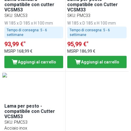
compatibile con cutter
compatibile con Cutter
VCSM53
VCSM33
SKU
:
SMC53
SKU
:
PMC33
W 185 x D 185 x H 100 mm
W 185 x D 185 x H 100 mm
Tempo di consegna:
5 - 6
Tempo di consegna:
5 - 6
settimane
settimane
*
*
93,99 €
95,99 €
MSRP
168,99 €
MSRP
186,99 €
Aggiungi al carrello
Aggiungi al carrello
Lama per pesto -
compatibile con Cutter
VCSM53
SKU
:
PMC53
Acciaio inox