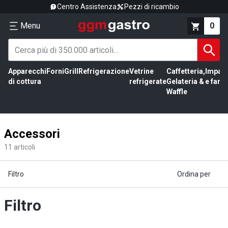
Centro Assistenza
Pezzi di ricambio
Menu
0
Apparecchi
Forni
Grill
Refrigerazione
Vetrine
Caffetteria,
Impas
di cottura
refrigerate
Gelateria &
e farin
Waffle
Accessori
11
articoli
Filtro
Ordina per
Filtro