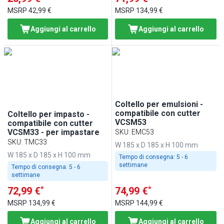
MSRP
42,99 €
MSRP
134,99 €
Aggiungi al carrello
Aggiungi al carrello
Coltello per emulsioni -
compatibile con cutter
Coltello per impasto -
VCSM53
compatibile con cutter
VCSM33 - per impastare
SKU
:
EMC53
SKU
:
TMC33
W 185 x D 185 x H 100 mm
W 185 x D 185 x H 100 mm
Tempo di consegna:
5 - 6
settimane
Tempo di consegna:
5 - 6
settimane
*
*
72,99 €
74,99 €
MSRP
134,99 €
MSRP
144,99 €
Aggiungi al carrello
Aggiungi al carrello