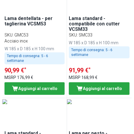
Lama dentellata - per
Lama standard -
taglierina VCSM53
compatibile con cutter
VCSM33
SKU
:
GMC53
SKU
:
SMC33
Acciaio inox
W 185 x D 185 x H 100 mm
W 185 x D 185 x H 100 mm
Tempo di consegna:
5 - 6
settimane
Tempo di consegna:
5 - 6
settimane
*
*
90,99 €
91,99 €
MSRP
176,99 €
MSRP
168,99 €
Aggiungi al carrello
Aggiungi al carrello
Lama standard -
Lama per pesto -