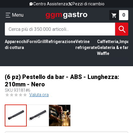
Centro Assistenza
Pezzi di ricambio
Menu
0
Apparecchi
Forni
Grill
Refrigerazione
Vetrine
Caffetteria,
Impas
di cottura
refrigerate
Gelateria &
e farin
Waffle
(6 pz) Pestello da bar - ABS - Lunghezza:
210mm - Nero
SKU
93181#6
Valuta ora