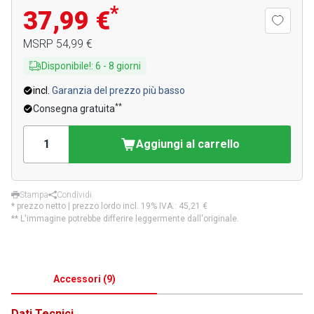
*
37,99 €
MSRP
54,99 €
Disponibile!
:
6
-
8
giorni
incl.
Garanzia del prezzo più basso
**
Consegna gratuita
Aggiungi al carrello
Stampa
Condividi
* prezzo netto | prezzo lordo incl. 19% IVA.:
45,21 €
** L'immagine potrebbe differire leggermente dall'originale.
Accessori
(
9
)
Dati Tecnici