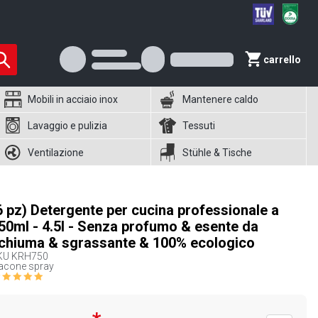
carrello
Mobili in acciaio inox
Mantenere caldo
Lavaggio e pulizia
Tessuti
Ventilazione
Stühle & Tische
6 pz) Detergente per cucina professionale a
50ml - 4.5l - Senza profumo & esente da
chiuma & sgrassante & 100% ecologico
KU
KRH750
acone spray