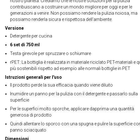
nostro pianeta. Crediamo che le nostre soluzioni per la pulizia
contribuiscano a costruire un mondo migliore per oggi e per le
generazioni a venire. Non possiamo rendere la pulizia noiosa, ma
possiamo renderla sicura e rispettosa dell'ambiente.
Versione
Detergente per cucina
6 set di 750 ml
Testa girevole per spruzzare o schiumare
rPET: La bottiglia è realizzata in materiale riciclato PET-materiali e q
più sostenibili rispetto ad esempio alle normali bottiglie in PET
Istruzioni generali per l'uso
Il prodotto perde la sua efficacia quando viene diluito
Inumidire un panno per la pulizia con il detergente e passarlo sulla
superficie
Per le superfici molto sporche, applicare dapprima una quantità
generosa di prodotto
Quindi allentare lo sporco con una spugna e pulire la superficie co
panno sciacquato
Dimensioni