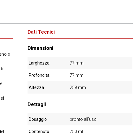
Dati Tecnici
Dimensioni
eno e
Larghezza
77 mm
di
Profondità
77 mm
le
Altezza
258 mm
osi
Dettagli
Dosaggio
pronto all'uso
del
Contenuto
750 ml