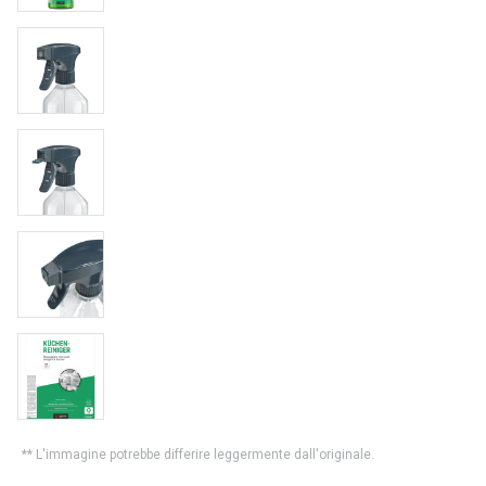
** L'immagine potrebbe differire leggermente dall'originale.