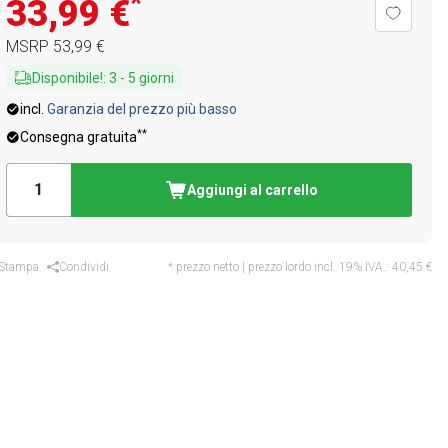
*
33,99 €
MSRP
53,99 €
Disponibile!
:
3
-
5
giorni
incl.
Garanzia del prezzo più basso
**
Consegna gratuita
Aggiungi al carrello
Stampa
Condividi
* prezzo netto | prezzo lordo incl. 19% IVA.:
40,45 €