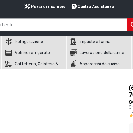
Pezzi di ricambio
Centro Assistenza
Refrigerazione
Impasto e farina
Vetrine refrigerate
Lavorazione della carne
Caffetteria, Gelateria & Waffle
Apparecchi da cucina
(
7
s
S
Fl