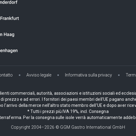
ontatto
Avviso legale
Informativa sulla privacy
Termi
enti commerciali, autorità, associazioni e istituzioni sociali ed ecclesi
i prezzo e ad errori. I fornitori dei paesi membri dell'UE pagano anche
 l'arrivo della merce nell'altro stato membro dell'UE e dopo aver ricev
* Tutti i prezzi più IVA 19%, incl. Consegna
la terraferma. Per la consegna sulle isole verrà automaticamente adde
Copyright 2004–
2026
© GGM Gastro International GmbH