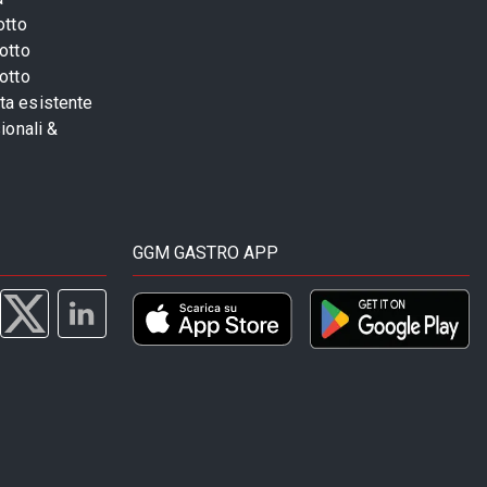
otto
otto
otto
sta esistente
ionali &
GGM GASTRO APP