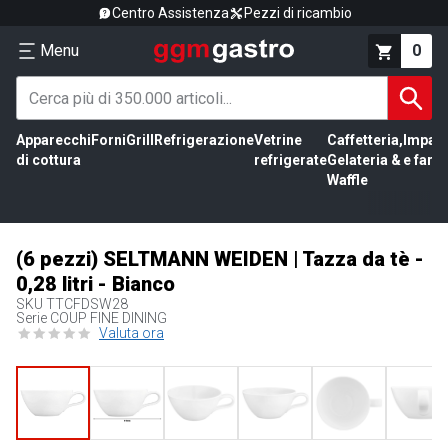
Centro Assistenza
Pezzi di ricambio
Menu
0
Apparecchi
Forni
Grill
Refrigerazione
Vetrine
Caffetteria,
Impas
di cottura
refrigerate
Gelateria &
e farin
Waffle
(6 pezzi) SELTMANN WEIDEN | Tazza da tè -
0,28 litri - Bianco
SKU
TTCFDSW28
Serie COUP FINE DINING
Valuta ora