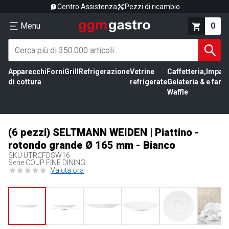
Centro Assistenza
Pezzi di ricambio
Menu
0
Apparecchi
Forni
Grill
Refrigerazione
Vetrine
Caffetteria,
Impas
di cottura
refrigerate
Gelateria &
e farin
Waffle
(6 pezzi) SELTMANN WEIDEN | Piattino -
rotondo grande Ø 165 mm - Bianco
SKU
UTRCFDSW16
Serie COUP FINE DINING
Valuta ora