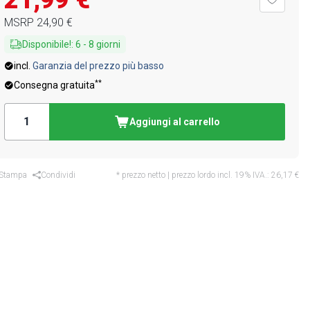
21,99 €
MSRP
24,90 €
Disponibile!
:
6
-
8
giorni
incl.
Garanzia del prezzo più basso
**
Consegna gratuita
Aggiungi al carrello
Stampa
Condividi
* prezzo netto | prezzo lordo incl. 19% IVA.:
26,17 €