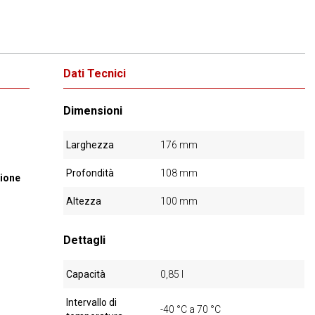
Dati Tecnici
Dimensioni
Larghezza
176 mm
Profondità
108 mm
zione
Altezza
100 mm
Dettagli
Capacità
0,85 l
Intervallo di
-40 °C a 70 °C