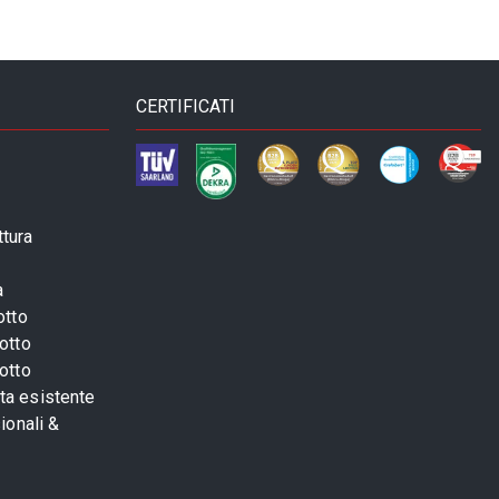
CERTIFICATI
ttura
a
otto
otto
otto
sta esistente
ionali &