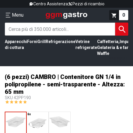
Centro Assistenza
Pezzi di ricambio
Menu
0
Apparecchi
Forni
Grill
Refrigerazione
Vetrine
Caffetteria,
Impas
di cottura
refrigerate
Gelateria &
e farin
Waffle
(6 pezzi) CAMBRO | Contenitore GN 1/4 in
polipropilene - semi-trasparente - Altezza:
65 mm
SKU
42PP190