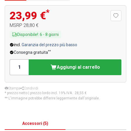
*
23,99 €
MSRP
28,80 €
Disponibile!
:
6
-
8
giorni
incl.
Garanzia del prezzo più basso
**
Consegna gratuita
Aggiungi al carrello
Stampa
Condividi
* prezzo netto | prezzo lordo incl. 19% IVA.:
28,55 €
** L'immagine potrebbe differire leggermente dall'originale.
Accessori
(
5
)