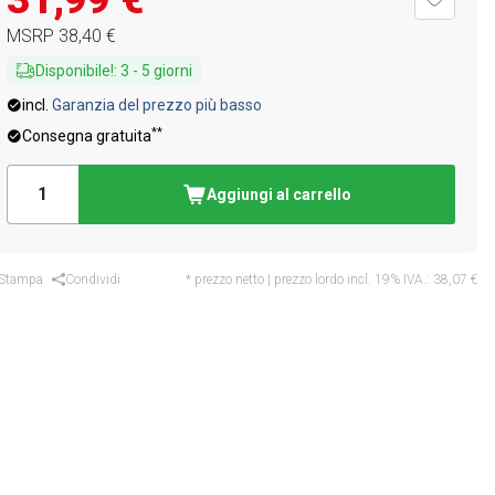
31,99 €
MSRP
38,40 €
Disponibile!
:
3
-
5
giorni
incl.
Garanzia del prezzo più basso
**
Consegna gratuita
Aggiungi al carrello
Stampa
Condividi
* prezzo netto | prezzo lordo incl. 19% IVA.:
38,07 €