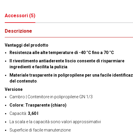
Accessori
(
5
)
Descrizione
Vantaggi del prodotto
Resistenza alle alte temperature di -40 °C fino a 70 °C
Il rivestimento antiaderente liscio consente di risparmiare
ingredienti e facilita la pulizia
.
Materiale trasparente in polipropilene per una facile identifica
del contenuto
.
Versione
Cambro | Contenitore in polipropilene GN 1/3
Colore: Trasparente (chiaro)
Capacità:
3,60 l
La scala e la capacità sono valori approssimativi
Superficie di facile manutenzione