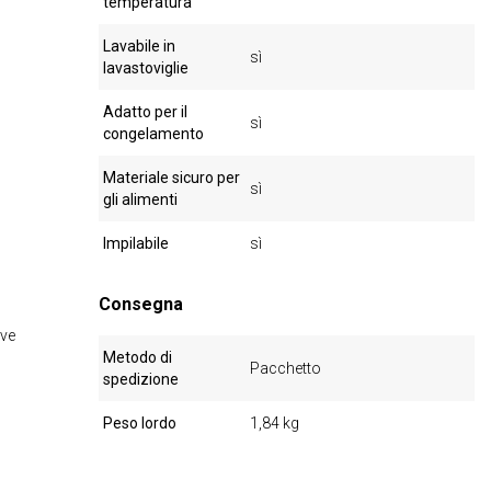
temperatura
Lavabile in
sì
lavastoviglie
Adatto per il
sì
congelamento
Materiale sicuro per
sì
gli alimenti
Impilabile
sì
Consegna
ive
Metodo di
Pacchetto
spedizione
Peso lordo
1,84 kg