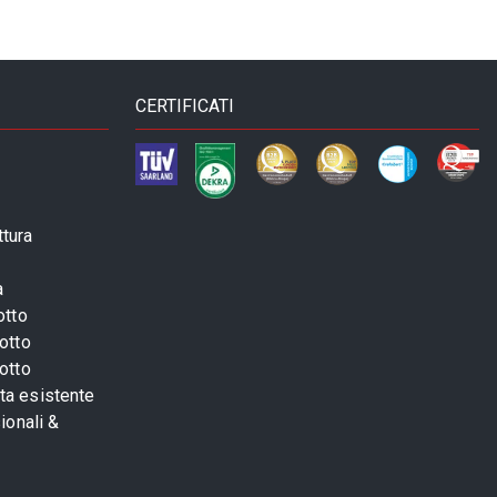
CERTIFICATI
ttura
a
otto
otto
otto
sta esistente
ionali &