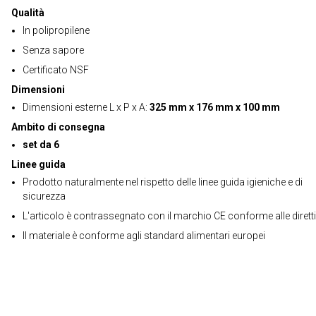
Qualità
In polipropilene
Senza sapore
Certificato NSF
Dimensioni
Dimensioni esterne L x P x A:
325 mm x 176 mm x 100 mm
Ambito di consegna
set da 6
Linee guida
Prodotto naturalmente nel rispetto delle linee guida igieniche e di
sicurezza
L'articolo è contrassegnato con il marchio CE conforme alle dirett
Il materiale è conforme agli standard alimentari europei