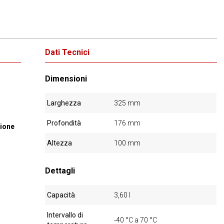
Dati Tecnici
Dimensioni
Larghezza
325 mm
Profondità
176 mm
zione
Altezza
100 mm
Dettagli
Capacità
3,60 l
Intervallo di
-40 °C a 70 °C