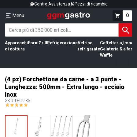
Centro Assistenza
Pezzi di ricambio
Menu
0
Apparecchi
Forni
Grill
Refrigerazione
Vetrine
Caffetteria,
Impas
di cottura
refrigerate
Gelateria &
e farin
Waffle
(4 pz) Forchettone da carne - a 3 punte -
Lunghezza: 500mm - Extra lungo - acciaio
inox
SKU
TFGG35