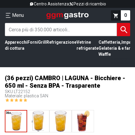
Centro Assistenza
Pezzi di ricambio
Menu
0
Apparecchi
Forni
Grill
Refrigerazione
Vetrine
Caffetteria,
Impas
di cottura
refrigerate
Gelateria &
e farin
Waffle
(36 pezzi) CAMBRO | LAGUNA - Bicchiere -
650 ml - Senza BPA - Trasparente
SKU
LT22152
Materiale: plastica SAN