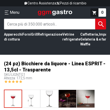
Centro Assistenza
Pezzi di ricambio
Menu
0
Apparecchi
Forni
Grill
Refrigerazione
Vetrine
Caffetteria,
Impas
di cottura
refrigerate
Gelateria &
e farin
Waffle
(24 pz) Bicchiere da liquore - Linea ESPRIT -
13,5cl - Trasparente
SKU
LIGNTG1
Altezza: 172,5 mm