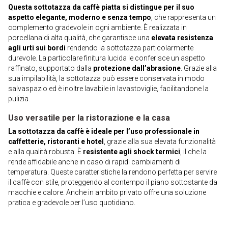
Questa sottotazza da caffè piatta si distingue per il suo
aspetto elegante, moderno e senza tempo
, che rappresenta un
complemento gradevole in ogni ambiente. È realizzata in
porcellana di alta qualità, che garantisce una
elevata resistenza
agli urti sui bordi
rendendo la sottotazza particolarmente
durevole. La particolare finitura lucida le conferisce un aspetto
raffinato, supportato dalla
protezione dall’abrasione
. Grazie alla
sua impilabilità, la sottotazza può essere conservata in modo
salvaspazio ed è inoltre lavabile in lavastoviglie, facilitandone la
pulizia.
Uso versatile per la ristorazione e la casa
La sottotazza da caffè è ideale per l’uso professionale in
caffetterie, ristoranti e hotel
, grazie alla sua elevata funzionalità
e alla qualità robusta. È
resistente agli shock termici
, il che la
rende affidabile anche in caso di rapidi cambiamenti di
temperatura. Queste caratteristiche la rendono perfetta per servire
il caffè con stile, proteggendo al contempo il piano sottostante da
macchie e calore. Anche in ambito privato offre una soluzione
pratica e gradevole per l’uso quotidiano.