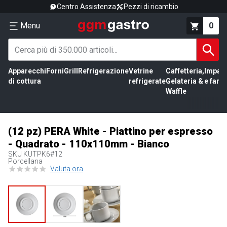
Centro Assistenza
Pezzi di ricambio
Menu
0
Apparecchi
Forni
Grill
Refrigerazione
Vetrine
Caffetteria,
Impas
di cottura
refrigerate
Gelateria &
e farin
Waffle
(12 pz) PERA White - Piattino per espresso
- Quadrato - 110x110mm - Bianco
SKU
KUTPK6#12
Porcellana
Valuta ora