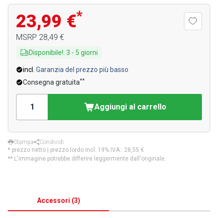
*
23,99 €
MSRP
28,49 €
Disponibile!
:
3
-
5
giorni
incl.
Garanzia del prezzo più basso
**
Consegna gratuita
Aggiungi al carrello
Stampa
Condividi
* prezzo netto | prezzo lordo incl. 19% IVA.:
28,55 €
** L'immagine potrebbe differire leggermente dall'originale.
Accessori
(
3
)