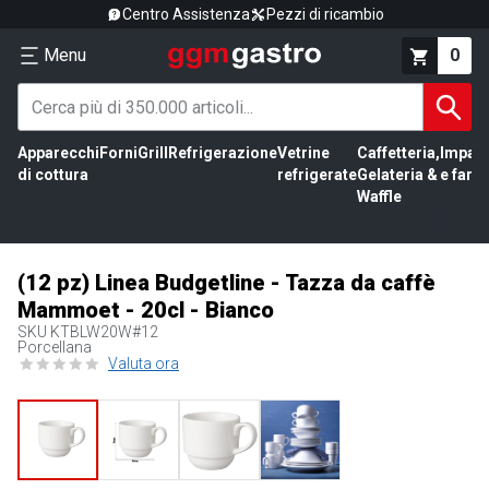
Centro Assistenza
Pezzi di ricambio
Menu
0
Apparecchi
Forni
Grill
Refrigerazione
Vetrine
Caffetteria,
Impas
di cottura
refrigerate
Gelateria &
e farin
Waffle
(12 pz) Linea Budgetline - Tazza da caffè
Mammoet - 20cl - Bianco
SKU
KTBLW20W#12
Porcellana
Valuta ora