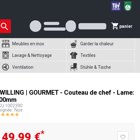
panier
Meubles en inox
Garder la chaleur
Lavage & Nettoyage
Textiles
Ventilation
Stühle & Tische
WILLING | GOURMET - Couteau de chef - Lame:
00mm
KU
1002390
ignée : Noir
*
49,99 €