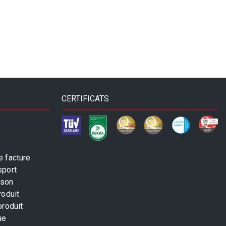
CERTIFICATS
 facture
sport
ison
roduit
produit
ue