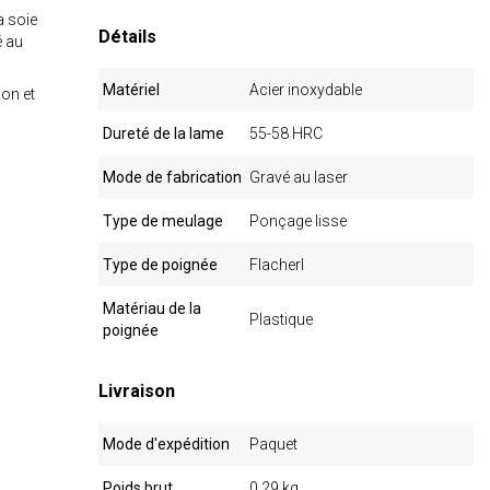
a soie
Détails
é au
Matériel
Acier inoxydable
son et
Dureté de la lame
55-58 HRC
Mode de fabrication
Gravé au laser
Type de meulage
Ponçage lisse
Type de poignée
Flacherl
Matériau de la
Plastique
poignée
Livraison
Mode d'expédition
Paquet
Poids brut
0,29 kg