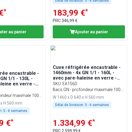
Délai de livraison:
5 - 6 semaines
*
*
€
183,99 €
PRC
346,99 €
uter au panier
Ajouter au panier
Cuve réfrigérée encastrable -
1460mm - 4x GN 1/1 - 160L -
rée encastrable -
avec pare-haleine en verre -
GN 1/1 - 130L -
sans groupe intégré
leine en verre -
SKU
:
EA156D
intégré -
Bacs GN - profondeur maximale 100
 GN 100mm
ondeur maximale 100
mm
W 1460 x D 640 x H 560 mm
 x H 560 mm
Délai de livraison:
5 - 6 semaines
n:
5 - 6 semaines
*
*
9 €
1.334,99 €
PRC
2.599,99 €