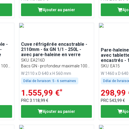
Ajouter au panier
Ajo
le -
Cuve réfrigérée encastrable -
-
2110mm - 6x GN 1/1 - 250L -
Pare-haleine
e
avec pare-haleine en verre
avec tablett
encastrés -
SKU
:
EA216D
BA156, WA15
 100
Bacs GN - profondeur maximale 100
SKU
:
EA15
EA156
mm
W 2110 x D 640 x H 560 mm
W 1460 x D 640
Délai de livraison:
5 - 6 semaines
Délai de livraiso
*
1.555,99 €
298,99 
PRC
3.118,99 €
PRC
543,99 €
Ajouter au panier
Ajo