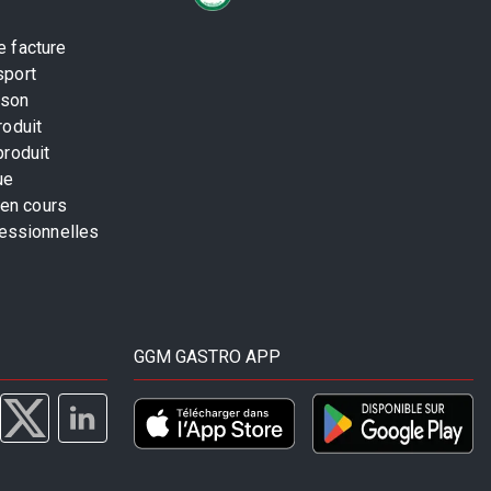
 facture
sport
ison
roduit
produit
ue
 en cours
fessionnelles
GGM GASTRO APP