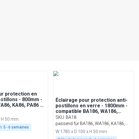
ur protection en
ostillons - 800mm -
Éclairage pour protection anti-
A86, KA86, PA86 et
postillons en verre - 1800mm -
compatible BA186, WA186,
KA186, PA186 et EA186
SKU
:
BA18
x H 50 mm
passend für BA186, WA186, KA186,
n:
5 - 6 semaines
PA186 & EA186
W 1785 x D 100 x H 50 mm