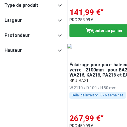
Type de produit
*
141,99 €
Accessoires pour appareils
Largeur
PRC
283,99 €
de maintien au chaud
(
15
)
Accessoires pour appareils
Ajouter au panier
de réfrigération
(
5
)
Profondeur
Bac à glace
(
5
)
Min
Max
Hauteur
Min
Max
Éclairage pour pare-halein
verre - 2100mm - pour BA2
WA216, KA216, PA216 et E
Min
Max
SKU
:
BA21
W 2110 x D 100 x H 50 mm
Délai de livraison:
5 - 6 semaines
*
267,99 €
PRC
459,99 €