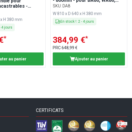
- 800mm - pour BA86, WA86,
ondie pour
KA86, PA86 et EA86
castrables -
SKU
:
DA8
mpatible BA216,
W 810 x D 640 x H 380 mm
6, PA216 et EA216
 x H 380 mm
En stock !
:
2
-
4
jours
-
4
jours
*
*
€
384,99 €
PRC
648,99 €
uter au panier
Ajouter au panier
CERTIFICATS