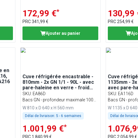
*
172,99 €
130,99 
PRC
341,99 €
PRC
254,99 €
Ajouter au panier
Ajo
e en
16,
Cuve réfrigérée encastrable -
Cuve réfrigé
A216
810mm - 2x GN 1/1 - 90L - avec
1135mm - 3x 
pare-haleine en verre - froid
avec pare-ha
statique - sans groupe intégré -
sans groupe 
SKU
:
EA86D
SKU
:
EA116D
profondeur GN 100mm
profondeur
Bacs GN - profondeur maximale 100
Bacs GN - prof
mm
mm
W 810 x D 640 x H 560 mm
W 1135 x D 640
Délai de livraison:
5 - 6 semaines
Délai de livraiso
*
1.001,99 €
1.076,9
PRC
1.840,99 €
PRC
2.054,99 €