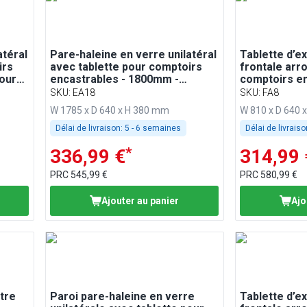
atéral
Pare-haleine en verre unilatéral
Tablette d’ex
irs
avec tablette pour comptoirs
frontale arr
our
encastrables - 1800mm -
comptoirs en
16 et
compatible BA186, WA186,
800mm - com
SKU
:
EA18
SKU
:
FA8
KA186, PA186 et EA186
WA86, KA86,
W 1785 x D 640 x H 380 mm
W 810 x D 640 
Délai de livraison:
5 - 6 semaines
Délai de livraiso
*
336,99 €
314,99 
PRC
545,99 €
PRC
580,99 €
Ajouter au panier
Ajo
tre
Paroi pare-haleine en verre
Tablette d’ex