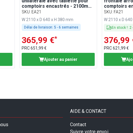
unilatérale avec tablette pour
frontale arr
comptoirs encastrés - 2100mm
comptoirs en
6,
- pour BA216, WA216, KA216,
2100mm - co
SKU
:
EA21
SKU
:
FA21
A156
PA216 et EA216
WA216, KA21
W 2110 x D 640 x H 380 mm
W 2110 x D 640
Délai de livraison:
5 - 6 semaines
En stock !
:
2
*
365,99 €
376,99 
PRC
651,99 €
PRC
621,99 €
Ajouter au panier
Ajo
AIDE & CONTACT
nous
Contact
Suivre votre envoi