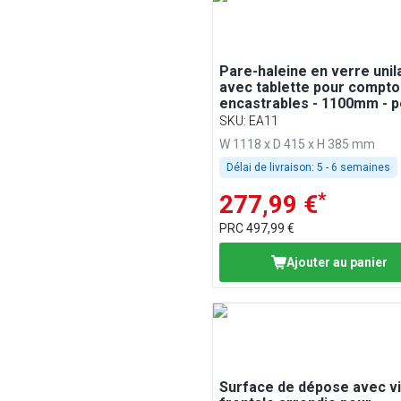
Pare-haleine en verre unil
avec tablette pour compto
encastrables - 1100mm - p
BA116, WA116, KA116, PA1
SKU
:
EA11
EA116
W 1118 x D 415 x H 385 mm
Délai de livraison:
5 - 6 semaines
*
277,99 €
PRC
497,99 €
Ajouter au panier
Surface de dépose avec vi