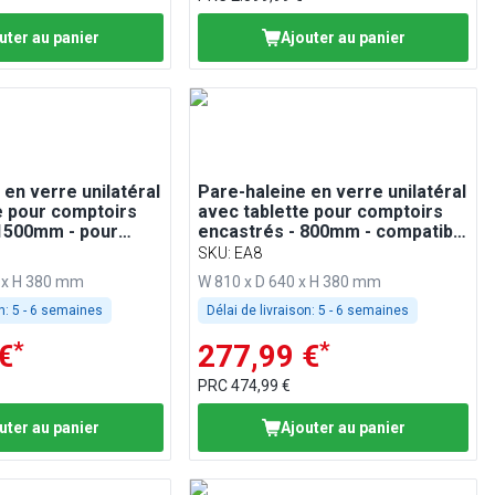
uter au panier
Ajouter au panier
 en verre unilatéral
Pare-haleine en verre unilatéral
e pour comptoirs
avec tablette pour comptoirs
 1500mm - pour
encastrés - 800mm - compatible
6, KA156, PA156 et
BA86, WA86, KA86, PA86 & EA86
SKU
:
EA8
 x H 380 mm
W 810 x D 640 x H 380 mm
n:
5 - 6 semaines
Délai de livraison:
5 - 6 semaines
*
*
€
277,99 €
PRC
474,99 €
uter au panier
Ajouter au panier