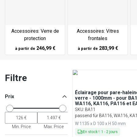
Accessoires: Verre de
Accessoires: Vitres
protection
frontales
246,99 €
283,99 €
à partir de
à partir de
Filtre
Éclairage pour pare-halein
Prix
verre - 1000mm - pour BA1
WA116, KA116, PA116 et E
SKU
:
BA11
passend für BA116, WA116, KA1
PA116 & EA116
W 1135 x D 100 x H 50 mm
Min. Price
Max. Price
En stock !
:
1
-
2
jours