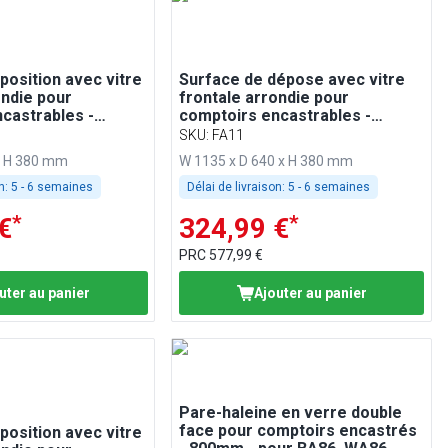
position avec vitre
Surface de dépose avec vitre
ondie pour
frontale arrondie pour
castrables -
comptoirs encastrables -
patible BA86,
1100mm - pour BA116, WA116,
SKU
:
FA11
 PA86 & EA86
KA116, PA116 et EA116
x H 380 mm
W 1135 x D 640 x H 380 mm
n:
5 - 6 semaines
Délai de livraison:
5 - 6 semaines
*
*
€
324,99 €
PRC
577,99 €
uter au panier
Ajouter au panier
Pare-haleine en verre double
face pour comptoirs encastrés
position avec vitre