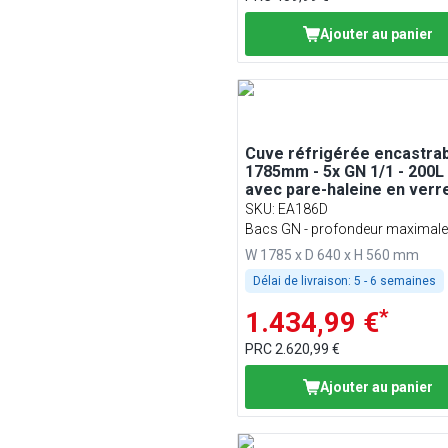
Ajouter au panier
Cuve réfrigérée encastrab
1785mm - 5x GN 1/1 - 200L 
avec pare-haleine en verr
SKU
:
EA186D
Bacs GN - profondeur maximale
mm
W 1785 x D 640 x H 560 mm
Délai de livraison:
5 - 6 semaines
*
1.434,99 €
PRC
2.620,99 €
Ajouter au panier