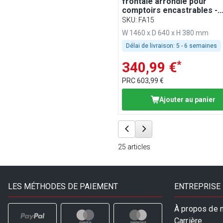
frontale arrondie pour
comptoirs encastrables -
1500mm - compatible BA15
SKU
:
FA15
WA156, KA156, PA156 et E
W 1460 x D 640 x H 380 mm
Délai de livraison:
5 - 6 semaines
*
340,99 €
PRC
603,99 €
Ajouter au panier
25
articles
LES MÉTHODES DE PAIEMENT
ENTREPRISE
À propos de 
Carrière