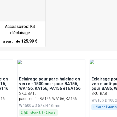
Accessoires: Kit
d'éclairage
125,99 €
à partir de
e en
Éclairage pour pare-haleine en
Éclairage po
16,
verre - 1500mm - pour BA156,
verre anti-p
A116
WA156, KA156, PA156 et EA156
pour BA86, W
EA86
SKU
:
BA15
SKU
:
BA8
16,
passend für BA156, WA156, KA156,
W 810 x D 100 
PA156 & EA156
W 1500 x D 57 x H 48 mm
Délai de livraiso
En stock !
:
1
-
2
jours