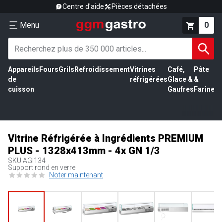
Centre d'aide
Pièces détachées
Menu
0
Appareils
Fours
Grils
Refroidissement
Vitrines
Café,
Pâte
É
de
réfrigérées
Glace &
&
vi
cuisson
Gaufres
Farine
Vitrine Réfrigérée à Ingrédients PREMIUM
PLUS - 1328x413mm - 4x GN 1/3
SKU
AGI134
Support rond en verre
Noter maintenant