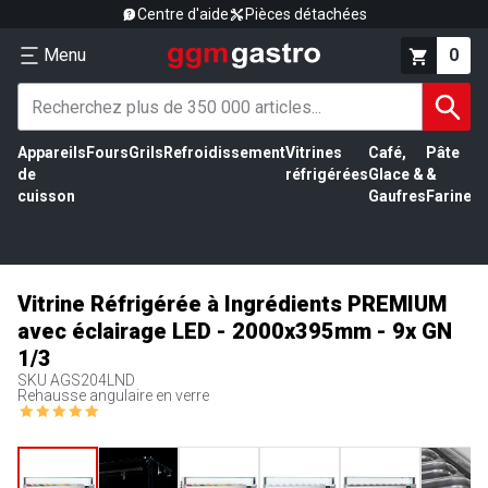
Centre d'aide
Pièces détachées
Menu
0
Appareils
Fours
Grils
Refroidissement
Vitrines
Café,
Pâte
É
de
réfrigérées
Glace &
&
vi
cuisson
Gaufres
Farine
Vitrine Réfrigérée à Ingrédients PREMIUM
avec éclairage LED - 2000x395mm - 9x GN
1/3
SKU
AGS204LND
Rehausse angulaire en verre