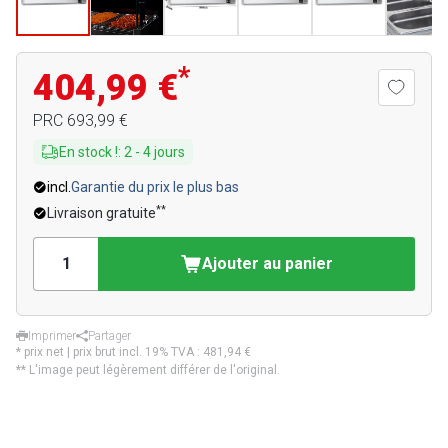
*
404,99 €
PRC
693,99 €
En stock !
:
2
-
4
jours
incl.
Garantie du prix le plus bas
**
Livraison gratuite
Ajouter au panier
Imprimer
Partager
* prix net | prix brut incl. 19% TVA :
481,94 €
** L'image peut légèrement différer de l'original.