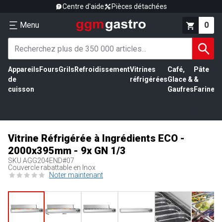
Centre d'aide
Pièces détachées
Menu
0
Appareils
Fours
Grils
Refroidissement
Vitrines
Café,
Pâte
É
de
réfrigérées
Glace &
&
vi
cuisson
Gaufres
Farine
Vitrine Réfrigérée à Ingrédients ECO -
2000x395mm - 9x GN 1/3
SKU
AGG204END#07
Couvercle rabattable en Inox
Noter maintenant