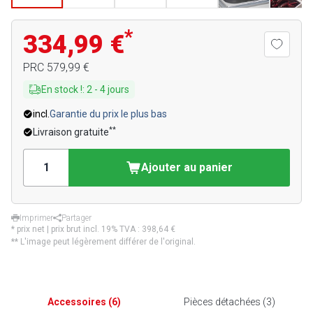
*
334,99 €
PRC
579,99 €
En stock !
:
2
-
4
jours
incl.
Garantie du prix le plus bas
**
Livraison gratuite
Ajouter au panier
Imprimer
Partager
* prix net | prix brut incl. 19% TVA :
398,64 €
** L'image peut légèrement différer de l'original.
Accessoires
(
6
)
Pièces détachées
(
3
)