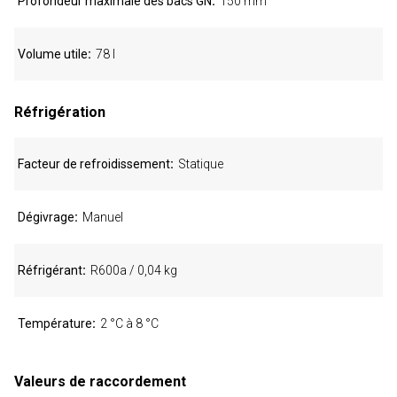
Profondeur maximale des bacs GN
150 mm
Volume utile
78 l
Réfrigération
Facteur de refroidissement
Statique
Dégivrage
Manuel
Réfrigérant
R600a / 0,04 kg
Température
2 °C à 8 °C
Valeurs de raccordement