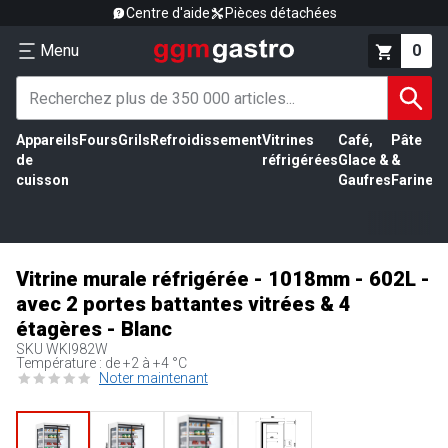
Centre d'aide
Pièces détachées
Menu
0
Appareils
Fours
Grils
Refroidissement
Vitrines
Café,
Pâte
É
de
réfrigérées
Glace &
&
vi
cuisson
Gaufres
Farine
Vitrine murale réfrigérée - 1018mm - 602L -
avec 2 portes battantes vitrées & 4
étagères - Blanc
SKU
WKI982W
Température : de +2 à +4 °C
Noter maintenant