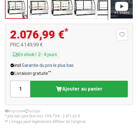
+
1
Video
*
2.076,99 €
PRC
4 149,99 €
En stock !
:
2
-
4
jours
incl.
Garantie du prix le plus bas
**
Livraison gratuite
Ajouter au panier
Imprimer
Partager
* prix net | prix brut incl. 19% TVA :
2 471,62 €
** L'image peut légèrement différer de l'original.