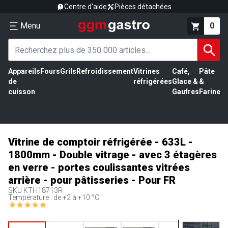
Centre d'aide
Pièces détachées
Menu
0
Appareils
Fours
Grils
Refroidissement
Vitrines
Café,
Pâte
É
de
réfrigérées
Glace &
&
vi
cuisson
Gaufres
Farine
Vitrine de comptoir réfrigérée - 633L -
1800mm - Double vitrage - avec 3 étagères
en verre - portes coulissantes vitrées
arrière - pour pâtisseries - Pour FR
SKU
KTH18713R
Température : de +2 à +10 °C