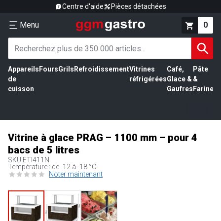
Centre d'aide
Pièces détachées
Menu
0
Appareils
Fours
Grils
Refroidissement
Vitrines
Café,
Pâte
É
de
réfrigérées
Glace &
&
vi
cuisson
Gaufres
Farine
Vitrine à glace PRAG – 1100 mm – pour 4
bacs de 5 litres
SKU
ETI411N
Température : de -12 à -18 °C
Noter maintenant