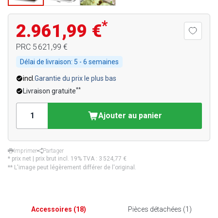
*
2.961,99 €
PRC
5 621,99 €
Délai de livraison:
5 - 6 semaines
incl.
Garantie du prix le plus bas
**
Livraison gratuite
Ajouter au panier
Imprimer
Partager
* prix net | prix brut incl. 19% TVA :
3 524,77 €
** L'image peut légèrement différer de l'original.
Accessoires
(
18
)
Pièces détachées
(
1
)