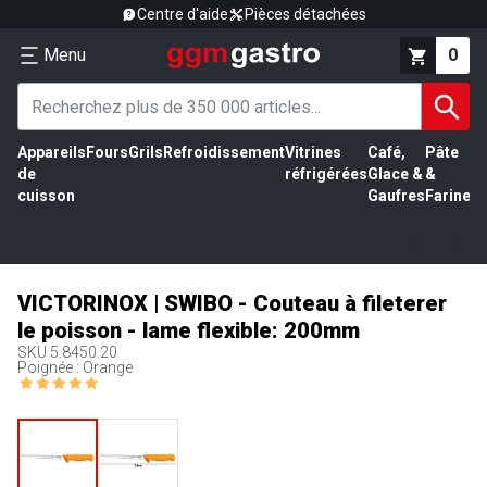
Centre d'aide
Pièces détachées
Menu
0
Appareils
Fours
Grils
Refroidissement
Vitrines
Café,
Pâte
É
de
réfrigérées
Glace &
&
vi
cuisson
Gaufres
Farine
VICTORINOX | SWIBO - Couteau à fileterer
le poisson - lame flexible: 200mm
SKU
5.8450.20
Poignée : Orange