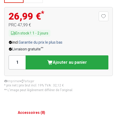
*
26,99 €
PRC
47,99 €
En stock !
:
1
-
2
jours
incl.
Garantie du prix le plus bas
**
Livraison gratuite
Ajouter au panier
Imprimer
Partager
* prix net | prix brut incl. 19% TVA :
32,12 €
** L'image peut légèrement différer de l'original.
Accessoires
(
8
)