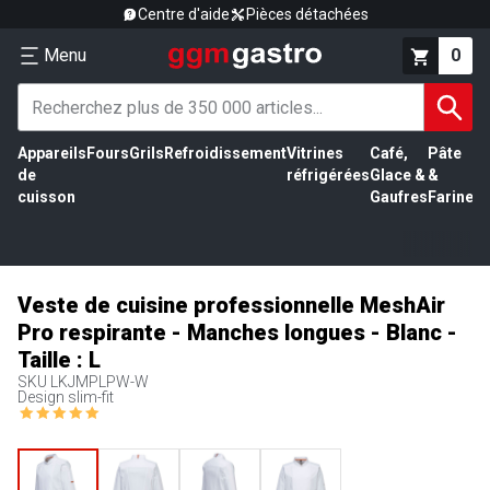
Centre d'aide
Pièces détachées
Menu
0
Appareils
Fours
Grils
Refroidissement
Vitrines
Café,
Pâte
É
de
réfrigérées
Glace &
&
vi
cuisson
Gaufres
Farine
Veste de cuisine professionnelle MeshAir
Pro respirante - Manches longues - Blanc -
Taille : L
SKU
LKJMPLPW-W
Design slim-fit