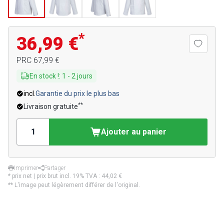
*
36,99 €
PRC
67,99 €
En stock !
:
1
-
2
jours
incl.
Garantie du prix le plus bas
**
Livraison gratuite
Ajouter au panier
Imprimer
Partager
* prix net | prix brut incl. 19% TVA :
44,02 €
** L'image peut légèrement différer de l'original.