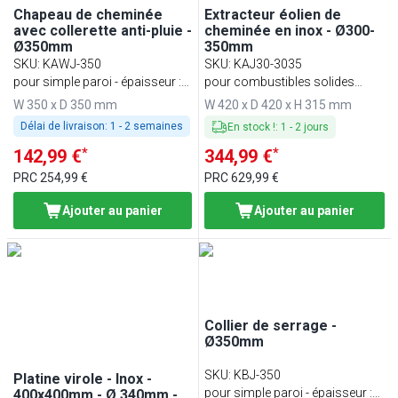
Chapeau de cheminée
Extracteur éolien de
avec collerette anti-pluie -
cheminée en inox - Ø300-
Ø350mm
350mm
SKU
:
KAWJ-350
SKU
:
KAJ30-3035
pour simple paroi - épaisseur :
pour combustibles solides
0,6 mm
jusqu'à 600 °C
W 350 x D 350 mm
W 420 x D 420 x H 315 mm
Délai de livraison:
1 - 2 semaines
En stock !
:
1
-
2
jours
*
*
142,99 €
344,99 €
PRC
254,99 €
PRC
629,99 €
Ajouter au panier
Ajouter au panier
Collier de serrage -
Ø350mm
SKU
:
KBJ-350
Platine virole - Inox -
pour simple paroi - épaisseur :
400x400mm - Ø 340mm -