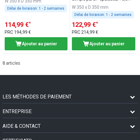
W 350 x D 350 mm
mm
W 350 x D 350 mm
Délai de livraison:
1 - 2 semaines
Délai de livraison:
1 - 2 semaines
*
*
114,99 €
122,99 €
PRC
194,99 €
PRC
214,99 €
Ajouter au panier
Ajouter au panier
8
articles
LES MÉTHODES DE PAIEMENT
ENTREPRISE
AIDE & CONTACT