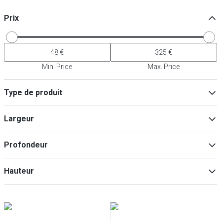
Prix
Min. Price
Max. Price
Type de produit
Accessoires pour ventilation
(
6
)
Largeur
Chapeaux de cheminée
(
1
)
Collecteur d'admission
(
1
)
Profondeur
Min
Max
Hauteur
Min
Max
Min
Max