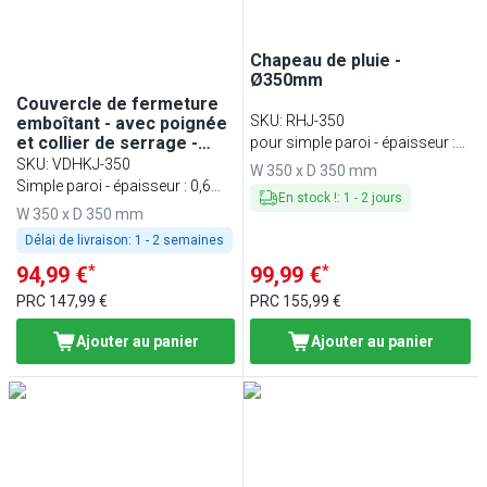
Chapeau de pluie -
Ø350mm
Couvercle de fermeture
SKU
:
RHJ-350
emboîtant - avec poignée
et collier de serrage -
pour simple paroi - épaisseur :
Ø350mm
SKU
:
VDHKJ-350
0,6 mm
W 350 x D 350 mm
Simple paroi - épaisseur : 0,6
En stock !
:
1
-
2
jours
mm
W 350 x D 350 mm
Délai de livraison:
1 - 2 semaines
*
*
94,99 €
99,99 €
PRC
147,99 €
PRC
155,99 €
Ajouter au panier
Ajouter au panier