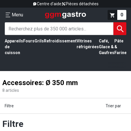
Centre d'aide
Pièces détachées
Menu
0
Appareils
Fours
Grils
Refroidissement
Vitrines
Café,
Pâte
É
de
réfrigérées
Glace &
&
vi
cuisson
Gaufres
Farine
Accessoires: Ø 350 mm
8
articles
Filtre
Trier par
Filtre