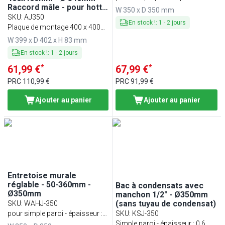
Raccord mâle - pour hotte
0,6 mm
W 350 x D 350 mm
professionnelle
SKU
:
AJ350
En stock !
:
1
-
2
jours
Plaque de montage 400 x 400
mm
W 399 x D 402 x H 83 mm
En stock !
:
1
-
2
jours
*
*
61,99 €
67,99 €
PRC
110,99 €
PRC
91,99 €
Ajouter au panier
Ajouter au panier
Entretoise murale
réglable - 50-360mm -
Bac à condensats avec
Ø350mm
manchon 1/2" - Ø350mm
(sans tuyau de condensat)
SKU
:
WAHJ-350
pour simple paroi - épaisseur :
SKU
:
KSJ-350
0,6 mm
Simple paroi - épaisseur : 0,6