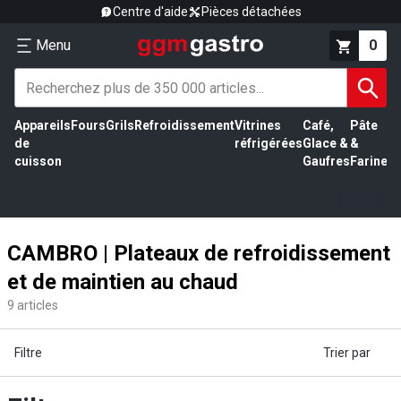
Centre d'aide
Pièces détachées
Menu
0
Appareils
Fours
Grils
Refroidissement
Vitrines
Café,
Pâte
É
de
réfrigérées
Glace &
&
vi
cuisson
Gaufres
Farine
CAMBRO | Plateaux de refroidissement
et de maintien au chaud
9
articles
Filtre
Trier par