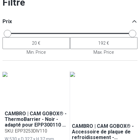
Filtre
Prix
Min. Price
Max. Price
CAMBRO | CAM GOBOX® -
ThermoBarrier - Noir -
adapté pour EPP300110 &
CAMBRO | CAM GOBOX® -
EPP400110
SKU
:
EPP3253DIV110
Accessoire de plaque de
refroidissement -
W 530 x D 327 x H 37 mm