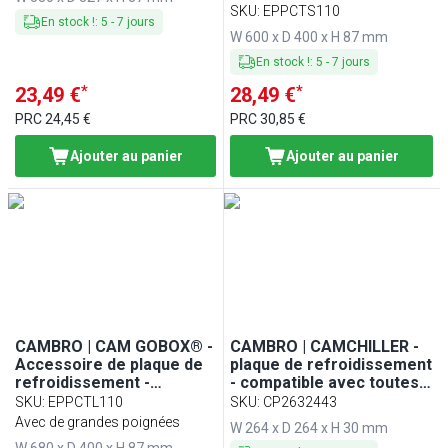
compatible avec EPP140,
SKU
:
EPPCTS110
En stock !
:
5
-
7
jours
EPP160, EPP180 &
W 600 x D 400 x H 87 mm
EPP180S
En stock !
:
5
-
7
jours
*
*
23,49 €
28,49 €
PRC
24,45 €
PRC
30,85 €
Ajouter au panier
Ajouter au panier
CAMBRO | CAM GOBOX® -
CAMBRO | CAMCHILLER -
Accessoire de plaque de
plaque de refroidissement
refroidissement -
- compatible avec toutes
compatible avec
les CAM GOBOXEN® GN
SKU
:
EPPCTL110
SKU
:
CP2632443
EPP180LH
1/2 - Bleu
Avec de grandes poignées
W 264 x D 264 x H 30 mm
W 680 x D 400 x H 87 mm