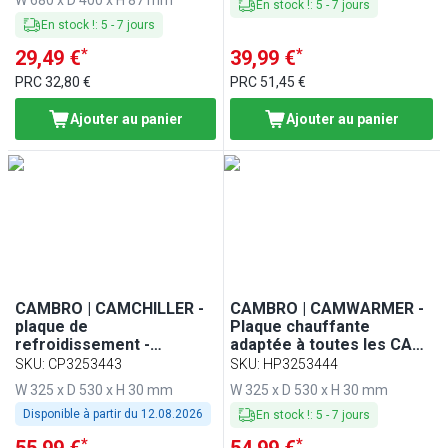
En stock !
:
5
-
7
jours
En stock !
:
5
-
7
jours
*
*
29,49 €
39,99 €
PRC
32,80 €
PRC
51,45 €
Ajouter au panier
Ajouter au panier
CAMBRO | CAMCHILLER -
CAMBRO | CAMWARMER -
plaque de
Plaque chauffante
refroidissement -
adaptée à toutes les CAM
compatible avec toutes
GOBOX® GN 1/1 - Rouge
SKU
:
CP3253443
SKU
:
HP3253444
les CAM GOBOXEN® GN
W 325 x D 530 x H 30 mm
W 325 x D 530 x H 30 mm
1/1 - Bleu
Disponible à partir du
12.08.2026
En stock !
:
5
-
7
jours
*
*