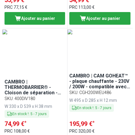
55,99 €
54,99 €
PRC
77,15 €
PRC
113,00 €
Ajouter au panier
Ajouter au panier
CAMBRO | CAM GOHEAT™
- plaque chauffante - 230V
CAMBRO |
/ 200W - compatible avec
THERMOBARRIER® -
les CAM GOBOXEN®
Cloison de séparation -
SKU
:
CGH200WEU486
compatible avec les
SKU
:
400DIV180
W 495 x D 285 x H 12 mm
séries UPC400, UPCS400
W 330 x D 539 x H 38 mm
En stock !
:
5
-
7
jours
et UPC800 - Gris
En stock !
:
5
-
7
jours
*
*
74,99 €
195,99 €
PRC
108,00 €
PRC
320,00 €