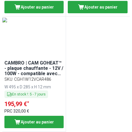
Ajouter au panier
Ajouter au panier
CAMBRO | CAM GOHEAT™
- plaque chauffante - 12V /
100W - compatible avec
les CAM GOBOXEN®
SKU
:
CGH1W12VCAR486
W 495 x D 285 x H 12 mm
En stock !
:
5
-
7
jours
*
195,99 €
PRC
320,00 €
Ajouter au panier