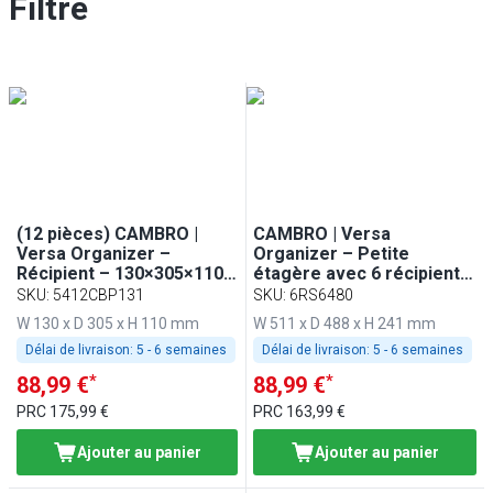
Filtre
(12 pièces) CAMBRO |
CAMBRO | Versa
Versa Organizer –
Organizer – Petite
Récipient – 130×305×110
étagère avec 6 récipients
mm – marron
– 511×488 mm – gris
SKU
:
5412CBP131
SKU
:
6RS6480
moucheté
W 130 x D 305 x H 110 mm
W 511 x D 488 x H 241 mm
Délai de livraison:
5 - 6 semaines
Délai de livraison:
5 - 6 semaines
*
*
88,99 €
88,99 €
PRC
175,99 €
PRC
163,99 €
Ajouter au panier
Ajouter au panier