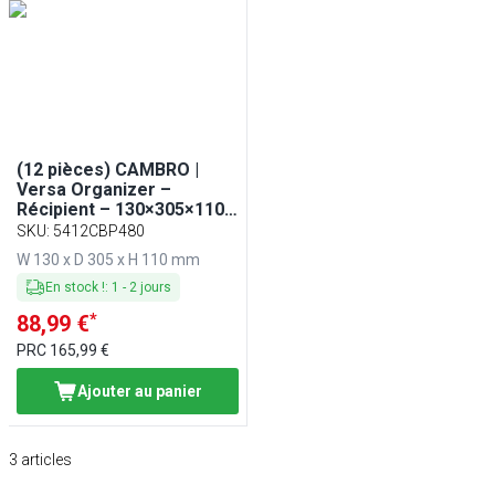
(12 pièces) CAMBRO |
Versa Organizer –
Récipient – 130×305×110
mm – gris moucheté
SKU
:
5412CBP480
W 130 x D 305 x H 110 mm
En stock !
:
1
-
2
jours
*
88,99 €
PRC
165,99 €
Ajouter au panier
3
articles