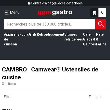
Centre d'aide
Pièces détachées
Menu
0
Appareils
Fours
Grils
Refroidissement
Vitrines
Café,
Pâte
É
de
réfrigérées
Glace &
&
vi
cuisson
Gaufres
Farine
CAMBRO | Camwear® Ustensiles de
cuisine
3
articles
Filtre
Trier par