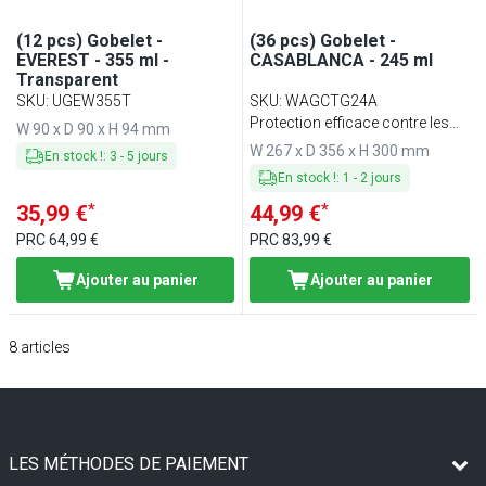
(12 pcs) Gobelet -
(36 pcs) Gobelet -
EVEREST - 355 ml -
CASABLANCA - 245 ml
Transparent
SKU
:
UGEW355T
SKU
:
WAGCTG24A
Protection efficace contre les
W 90 x D 90 x H 94 mm
virus, bactéries et champignons
W 267 x D 356 x H 300 mm
En stock !
:
3
-
5
jours
En stock !
:
1
-
2
jours
*
*
35,99 €
44,99 €
PRC
64,99 €
PRC
83,99 €
Ajouter au panier
Ajouter au panier
8
articles
LES MÉTHODES DE PAIEMENT