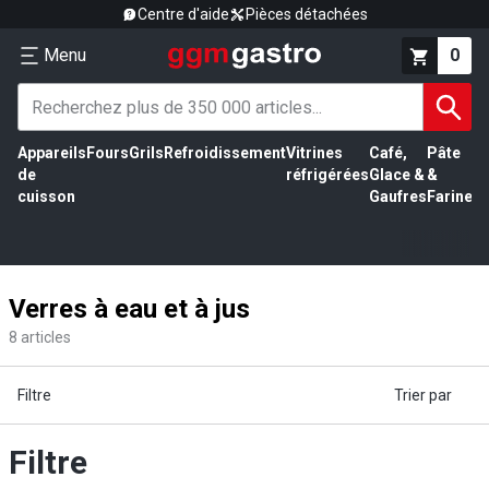
Centre d'aide
Pièces détachées
Menu
0
Appareils
Fours
Grils
Refroidissement
Vitrines
Café,
Pâte
É
de
réfrigérées
Glace &
&
vi
cuisson
Gaufres
Farine
Verres à eau et à jus
8
articles
Filtre
Trier par
Filtre