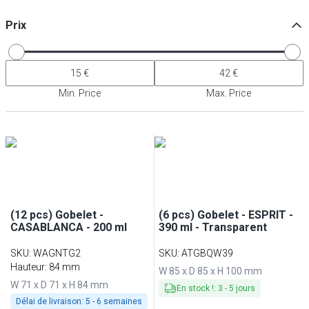
Prix
Min. Price
Max. Price
(12 pcs) Gobelet -
(6 pcs) Gobelet - ESPRIT -
CASABLANCA - 200 ml
390 ml - Transparent
SKU
:
WAGNTG2
SKU
:
ATGBQW39
Hauteur: 84 mm
W 85 x D 85 x H 100 mm
W 71 x D 71 x H 84 mm
En stock !
:
3
-
5
jours
Délai de livraison:
5 - 6 semaines