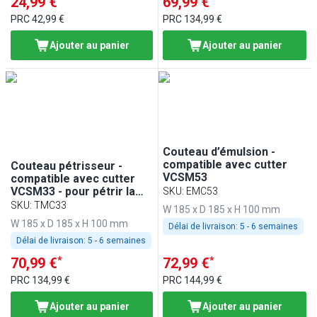
24,99 €
69,99 €
PRC
42,99 €
PRC
134,99 €
Ajouter au panier
Ajouter au panier
Couteau d’émulsion -
compatible avec cutter
Couteau pétrisseur -
VCSM53
compatible avec cutter
VCSM33 - pour pétrir la
SKU
:
EMC53
pâte
SKU
:
TMC33
W 185 x D 185 x H 100 mm
W 185 x D 185 x H 100 mm
Délai de livraison:
5 - 6 semaines
Délai de livraison:
5 - 6 semaines
*
*
70,99 €
72,99 €
PRC
134,99 €
PRC
144,99 €
Ajouter au panier
Ajouter au panier