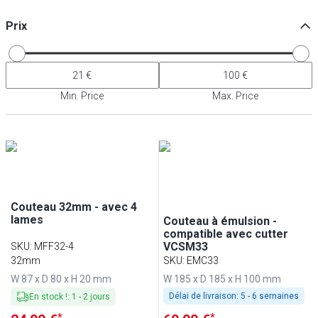
Prix
Min. Price
Max. Price
Couteau 32mm - avec 4
lames
Couteau à émulsion -
compatible avec cutter
VCSM33
SKU
:
MFF32-4
32mm
SKU
:
EMC33
W 87 x D 80 x H 20 mm
W 185 x D 185 x H 100 mm
Délai de livraison:
5 - 6 semaines
En stock !
:
1
-
2
jours
*
*