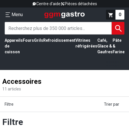
Centre d'aide
Pièces détachées
Menu
0
Appareils
Fours
Grils
Refroidissement
Vitrines
Café,
Pâte
É
de
réfrigérées
Glace &
&
vi
cuisson
Gaufres
Farine
Accessoires
11
articles
Filtre
Trier par
Filtre