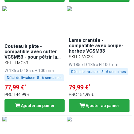
Lame crantée -
compatible avec coupe-
Couteau à pâte -
herbes VCSM33
compatible avec cutter
VCSM53 - pour pétrir la
SKU
:
GMC33
pâte
SKU
:
TMC53
W 185 x D 185 x H 100 mm
W 185 x D 185 x H 100 mm
Délai de livraison:
5 - 6 semaines
Délai de livraison:
5 - 6 semaines
*
*
77,99 €
79,99 €
PRC
144,99 €
PRC
154,99 €
Ajouter au panier
Ajouter au panier