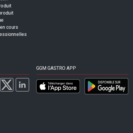
roduit
produit
ue
 en cours
fessionnelles
GGM GASTRO APP