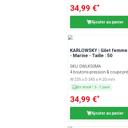
*
34,99 €
Ajouter au panier
KARLOWSKY | Gilet femme
- Marine - Taille : 50
SKU
:
DWLK50MA
4 boutons-pression & coupe prè
corps
W 235 x D 345 x H 20 mm
En stock !
:
5
-
7
jours
*
34,99 €
Ajouter au panier