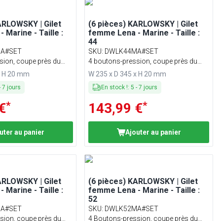
ARLOWSKY | Gilet
(6 pièces) KARLOWSKY | Gilet
 Marine - Taille :
femme Lena - Marine - Taille :
44
A#SET
SKU
:
DWLK44MA#SET
sion, coupe près du
4 boutons-pression, coupe près du
corps
x H 20 mm
W 235 x D 345 x H 20 mm
-
7
jours
En stock !
:
5
-
7
jours
*
*
€
143,99 €
uter au panier
Ajouter au panier
ARLOWSKY | Gilet
(6 pièces) KARLOWSKY | Gilet
 Marine - Taille :
femme Lena - Marine - Taille :
52
A#SET
SKU
:
DWLK52MA#SET
sion, coupe près du
4 Boutons-pression, coupe près du