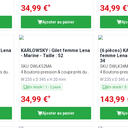
*
34,99 €
34,99 €
Ajouter au panier
Ajo
 Lena
KARLOWSKY | Gilet femme Lena
(6 pièces) K
- Marine - Taille : 52
femme Lena -
34
SKU
:
DWLK52MA
SKU
:
DWLK34M
s du
4 Boutons-pression & coupe près du
4 Boutons-pres
corps
corps
W 235 x D 345 x H 20 mm
W 235 x D 345 
En stock !
:
1
-
2
jours
En stock !
:
5
*
34,99 €
143,99 
Ajouter au panier
Ajo