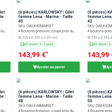
let
(6 pièces) KARLOWSKY | Gilet
(6 pièces) K
le :
femme Lena - Marine - Taille :
femme Lena -
40
42
SKU
:
DWLK40MA#SET
SKU
:
DWLK42M
 du
4 Boutons-pression, coupe près du
4 boutons-pres
corps
corps
W 235 x D 345 x H 20 mm
W 235 x D 345 
En stock !
:
5
-
7
jours
En stock !
:
5
*
143,99 €
143,99 
Ajouter au panier
Ajo
let
(6 pièces) KARLOWSKY | Gilet
(6 pièces) K
le :
femme Lena - Marine - Taille :
femme Lena -
48
50
SKU
:
DWLK48MA#SET
SKU
:
DWLK50M
 du
4 Boutons-pression, coupe près du
4 Boutons-pres