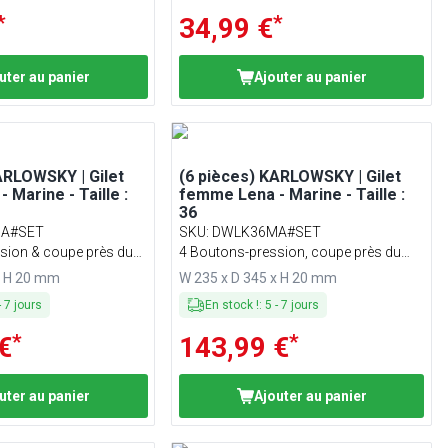
*
*
34,99 €
uter au panier
Ajouter au panier
ARLOWSKY | Gilet
(6 pièces) KARLOWSKY | Gilet
 Marine - Taille :
femme Lena - Marine - Taille :
36
A#SET
SKU
:
DWLK36MA#SET
sion & coupe près du
4 Boutons-pression, coupe près du
corps
x H 20 mm
W 235 x D 345 x H 20 mm
-
7
jours
En stock !
:
5
-
7
jours
*
*
€
143,99 €
uter au panier
Ajouter au panier