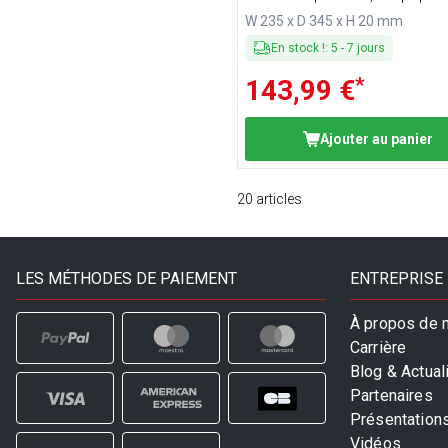
corps
W 235 x D 345 x H 20 mm
En stock !
:
5
-
7
jours
*
143,99 €
Ajouter au panier
20
articles
LES MÉTHODES DE PAIEMENT
ENTREPRISE
À propos de 
Carrière
Blog & Actual
Partenaires
Présentation
Vidéos