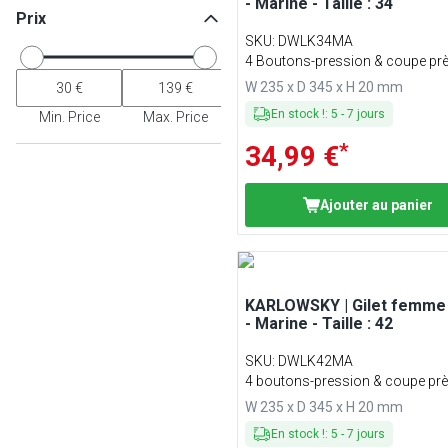
- Marine - Taille : 34
Prix
SKU
:
DWLK34MA
4 Boutons-pression & coupe pr
corps
W 235 x D 345 x H 20 mm
En stock !
:
5
-
7
jours
Min. Price
Max. Price
*
34,99 €
Ajouter au panier
KARLOWSKY | Gilet femme
- Marine - Taille : 42
SKU
:
DWLK42MA
4 boutons-pression & coupe prè
corps
W 235 x D 345 x H 20 mm
En stock !
:
5
-
7
jours