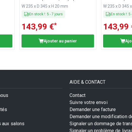
corps
corps
W 235 x D 345 x H 20 mm
W 235 x D 345 
En stock !
:
5
-
7
jours
En stock !
:
5
*
143,99 €
143,99 
Ajouter au panier
Ajo
AIDE & CONTACT
nous
Contact
Suivre votre envoi
ités
Demander une facture
Demander une modification de
s aux salons
Signaler un dommage de tran
Signaler un problème de livra