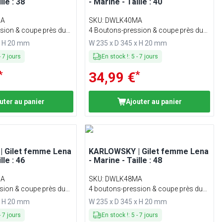
lle : 38
- Marine - Taille : 40
MA
SKU
:
DWLK40MA
sion & coupe près du
4 Boutons-pression & coupe près du
corps
x H 20 mm
W 235 x D 345 x H 20 mm
-
7
jours
En stock !
:
5
-
7
jours
*
*
34,99 €
uter au panier
Ajouter au panier
 Gilet femme Lena
KARLOWSKY | Gilet femme Lena
lle : 46
- Marine - Taille : 48
MA
SKU
:
DWLK48MA
sion & coupe près du
4 boutons-pression & coupe près du
corps
x H 20 mm
W 235 x D 345 x H 20 mm
-
7
jours
En stock !
:
5
-
7
jours