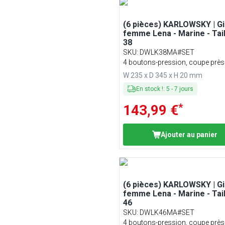
(6 pièces) KARLOWSKY | Gi
femme Lena - Marine - Tail
38
SKU
:
DWLK38MA#SET
4 boutons-pression, coupe près
corps
W 235 x D 345 x H 20 mm
En stock !
:
5
-
7
jours
*
143,99 €
Ajouter au panier
(6 pièces) KARLOWSKY | Gi
femme Lena - Marine - Tail
46
SKU
:
DWLK46MA#SET
4 boutons-pression, coupe près