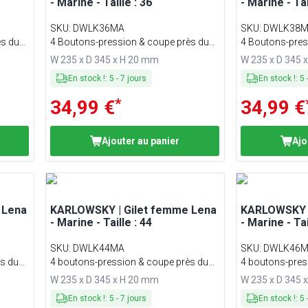
- Marine - Taille : 36
- Marine - Tai
SKU
:
DWLK36MA
SKU
:
DWLK38
ès du
4 Boutons-pression & coupe près du
4 Boutons-pres
corps
corps
W 235 x D 345 x H 20 mm
W 235 x D 345 
En stock !
:
5
-
7
jours
En stock !
:
5
*
34,99 €
34,99 €
Ajouter au panier
Ajo
 Lena
KARLOWSKY | Gilet femme Lena
KARLOWSKY |
- Marine - Taille : 44
- Marine - Tai
SKU
:
DWLK44MA
SKU
:
DWLK46
s du
4 boutons-pression & coupe près du
4 boutons-pres
corps
corps
W 235 x D 345 x H 20 mm
W 235 x D 345 
En stock !
:
5
-
7
jours
En stock !
:
5