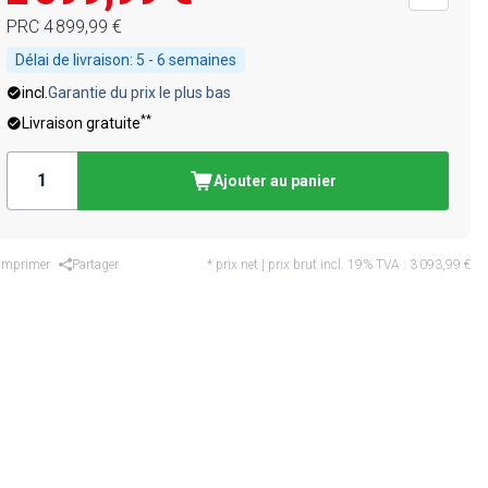
PRC
4 899,99 €
Délai de livraison:
5 - 6 semaines
incl.
Garantie du prix le plus bas
**
Livraison gratuite
Ajouter au panier
Imprimer
Partager
* prix net | prix brut incl. 19% TVA :
3 093,99 €