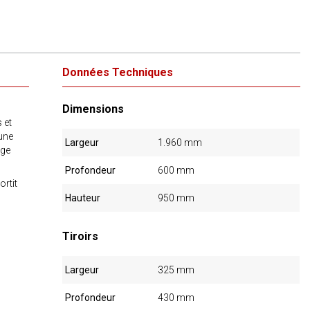
Données Techniques
Dimensions
 et
 une
Largeur
1.960 mm
rge
Profondeur
600 mm
rtit
Hauteur
950 mm
Tiroirs
Largeur
325 mm
Profondeur
430 mm