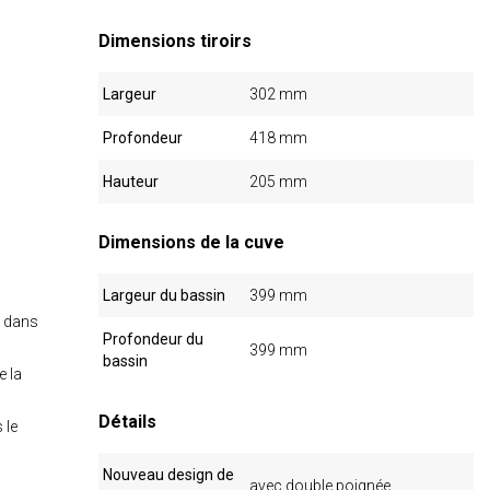
Dimensions tiroirs
Largeur
302 mm
Profondeur
418 mm
Hauteur
205 mm
Dimensions de la cuve
Largeur du bassin
399 mm
e dans
Profondeur du
399 mm
bassin
e la
Détails
 le
Nouveau design de
avec double poignée