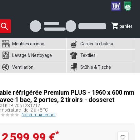
panier
Meubles en inox
Garder la chaleur
Lavage & Nettoyage
Textiles
Ventilation
Stühle & Tische
able réfrigérée Premium PLUS - 1960 x 600 mm
 avec 1 bac, 2 portes, 2 tiroirs - dosseret
KU
KTBI206T2S1212
mpérature : de -2 à +8 °C
Noter maintenant
*
2 599,99 €