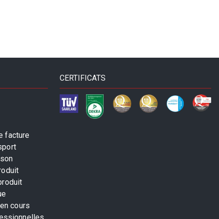
CERTIFICATS
 facture
sport
ison
roduit
produit
ue
 en cours
fessionnelles