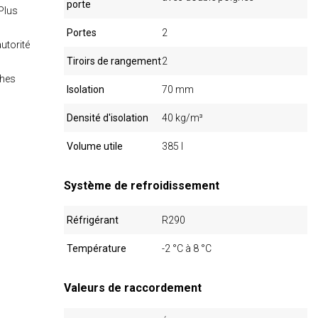
porte
Plus
Portes
2
utorité
Tiroirs de rangement
2
ches
Isolation
70 mm
Densité d'isolation
40 kg/m³
Volume utile
385 l
Système de refroidissement
Réfrigérant
R290
Température
-2 °C à 8 °C
Valeurs de raccordement