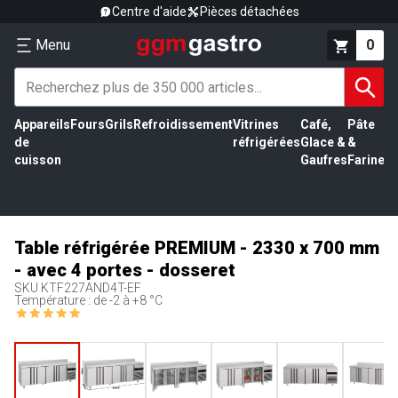
Centre d'aide
Pièces détachées
Menu
0
Appareils
Fours
Grils
Refroidissement
Vitrines
Café,
Pâte
É
de
réfrigérées
Glace &
&
vi
cuisson
Gaufres
Farine
Table réfrigérée PREMIUM - 2330 x 700 mm
- avec 4 portes - dosseret
SKU
KTF227AND4T-EF
Température : de -2 à +8 °C