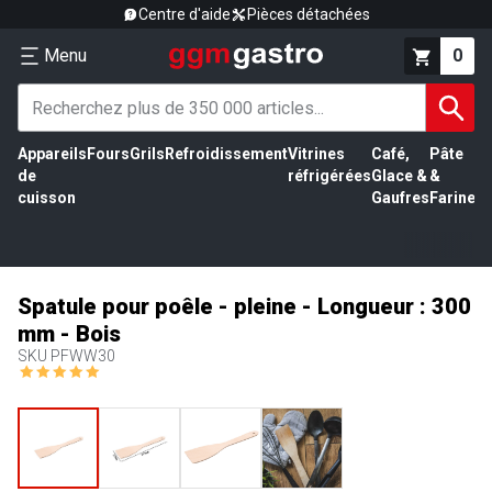
Centre d'aide
Pièces détachées
Menu
0
Appareils
Fours
Grils
Refroidissement
Vitrines
Café,
Pâte
É
de
réfrigérées
Glace &
&
vi
cuisson
Gaufres
Farine
Spatule pour poêle - pleine - Longueur : 300
mm - Bois
SKU
PFWW30