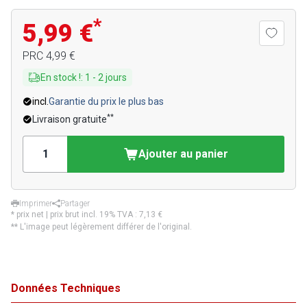
*
5,99 €
PRC
4,99 €
En stock !
:
1
-
2
jours
incl.
Garantie du prix le plus bas
**
Livraison gratuite
Ajouter au panier
Imprimer
Partager
* prix net | prix brut incl. 19% TVA :
7,13 €
** L'image peut légèrement différer de l'original.
Données Techniques