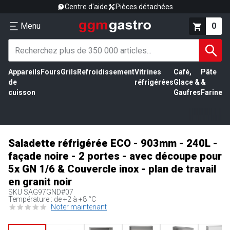
Centre d'aide
Pièces détachées
Menu
0
Appareils
Fours
Grils
Refroidissement
Vitrines
Café,
Pâte
É
de
réfrigérées
Glace &
&
vi
cuisson
Gaufres
Farine
Saladette réfrigérée ECO - 903mm - 240L -
façade noire - 2 portes - avec découpe pour
5x GN 1/6 & Couvercle inox - plan de travail
en granit noir
SKU
SAG97GND#07
Température : de +2 à +8 °C
Noter maintenant