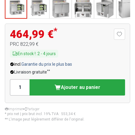
*
464,99 €
PRC
822,99 €
En stock !
:
2
-
4
jours
incl.
Garantie du prix le plus bas
**
Livraison gratuite
Ajouter au panier
Imprimer
Partager
* prix net | prix brut incl. 19% TVA :
553,34 €
** L'image peut légèrement différer de l'original.