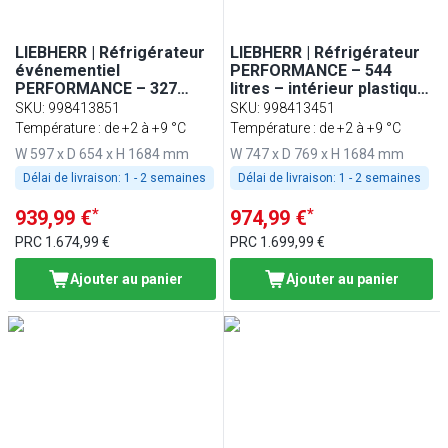
LIEBHERR | Réfrigérateur
LIEBHERR | Réfrigérateur
événementiel
PERFORMANCE – 544
PERFORMANCE – 327
litres – intérieur plastique
litres – intérieur en
– 1 porte – Blanc
SKU
:
998413851
SKU
:
998413451
plastique – avec 1 porte –
Température : de +2 à +9 °C
Température : de +2 à +9 °C
Blanc
W 597 x D 654 x H 1684 mm
W 747 x D 769 x H 1684 mm
Délai de livraison:
1 - 2 semaines
Délai de livraison:
1 - 2 semaines
*
*
939,99 €
974,99 €
PRC
1.674,99 €
PRC
1.699,99 €
Ajouter au panier
Ajouter au panier