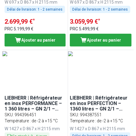
W 697 x D 867 x H 2115 mm
W 697 x D 867 x H 2115 mm
Délai de livraison:
1 - 2 semaines
Délai de livraison:
1 - 2 semaines
*
*
2.699,99 €
3.059,99 €
PRC
5.199,99 €
PRC
5.499,99 €
Ajouter au panier
Ajouter au panier
LIEBHERR | Réfrigérateur
LIEBHERR | Réfrigérateur
en inox PERFORMANCE –
en inox PERFECTION –
1 360 litres – GN 2/1 –
1360 litres – GN 2/1 –
intérieur en inox – avec 2
intérieur en inox – avec 2
SKU
:
994396451
SKU
:
994387551
portes
portes et WiFi
Température : de -2 à +15 °C
Température : de -2 à +15 °C
W 1427 x D 867 x H 2115 mm
W 1427 x D 867 x H 2115 mm
Délai de livraison:
1 - 2 semaines