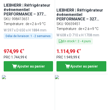
LIEBHERR | Réfrigérateur
événementiel
LIEBHERR | Réfrigérateur
PERFORMANCE – 377
événementiel
litres – Intérieur en
PERFORMANCE – 327
SKU
:
998413651
plastique – 1 porte – Blanc
litres – intérieur en
Température : de +2 à +9 °C
SKU
:
90659451
plastique – avec arceau
Température : de +2 à +9 °C
W 597 x D 650 x H 1884 mm
de protection – avec 1
W 608 x D 710 x H 1708 mm
Délai de livraison:
1 - 2 semaines
porte – blanc
En stock !
:
2
-
4
jours
*
*
974,99 €
1.114,99 €
PRC
1.744,99 €
PRC
1.949,99 €
Ajouter au panier
Ajouter au panier