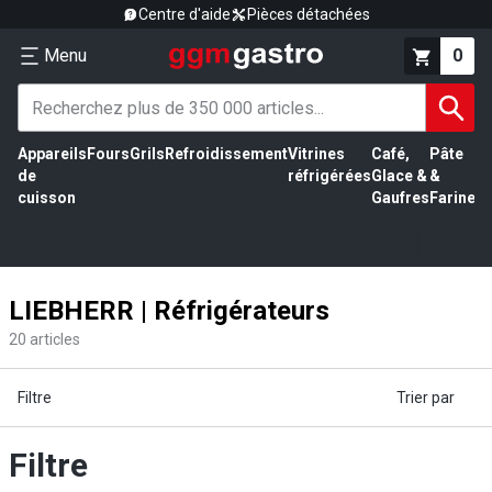
Centre d'aide
Pièces détachées
Menu
0
Appareils
Fours
Grils
Refroidissement
Vitrines
Café,
Pâte
É
de
réfrigérées
Glace &
&
vi
cuisson
Gaufres
Farine
LIEBHERR | Réfrigérateurs
20
articles
Filtre
Trier par
Filtre