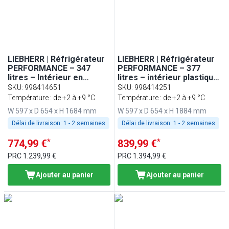
LIEBHERR | Réfrigérateur
LIEBHERR | Réfrigérateur
PERFORMANCE – 347
PERFORMANCE – 377
litres – Intérieur en
litres – intérieur plastique
plastique – 1 porte – Blanc
– 1 porte – Blanc
SKU
:
998414651
SKU
:
998414251
Température : de +2 à +9 °C
Température : de +2 à +9 °C
W 597 x D 654 x H 1684 mm
W 597 x D 654 x H 1884 mm
Délai de livraison:
1 - 2 semaines
Délai de livraison:
1 - 2 semaines
*
*
774,99 €
839,99 €
PRC
1.239,99 €
PRC
1.394,99 €
Ajouter au panier
Ajouter au panier