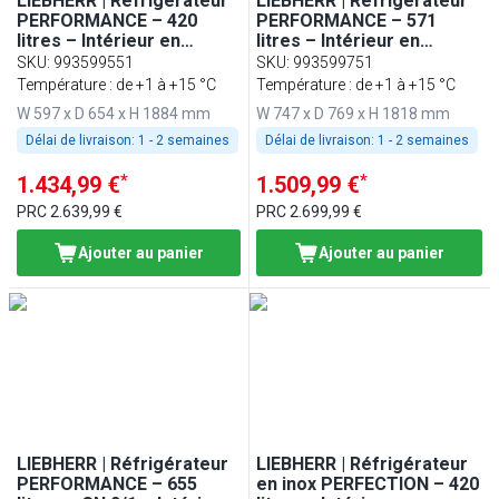
LIEBHERR | Réfrigérateur
LIEBHERR | Réfrigérateur
PERFORMANCE – 420
PERFORMANCE – 571
litres – Intérieur en
litres – Intérieur en
plastique – avec 1 porte –
plastique – avec 1 porte –
SKU
:
993599551
SKU
:
993599751
Blanc
Blanc
Température : de +1 à +15 °C
Température : de +1 à +15 °C
W 597 x D 654 x H 1884 mm
W 747 x D 769 x H 1818 mm
Délai de livraison:
1 - 2 semaines
Délai de livraison:
1 - 2 semaines
*
*
1.434,99 €
1.509,99 €
PRC
2.639,99 €
PRC
2.699,99 €
Ajouter au panier
Ajouter au panier
LIEBHERR | Réfrigérateur
LIEBHERR | Réfrigérateur
PERFORMANCE – 655
en inox PERFECTION – 420