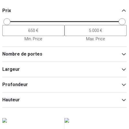
Prix
Min. Price
Max. Price
Nombre de portes
1
(
18
)
Largeur
2
(
2
)
Profondeur
Min
Max
Hauteur
Min
Max
Min
Max