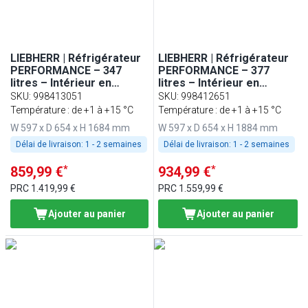
LIEBHERR | Réfrigérateur
LIEBHERR | Réfrigérateur
PERFORMANCE – 347
PERFORMANCE – 377
litres – Intérieur en
litres – Intérieur en
plastique – 1 porte – Gris
plastique – avec 1 porte –
SKU
:
998413051
SKU
:
998412651
Gris
Température : de +1 à +15 °C
Température : de +1 à +15 °C
W 597 x D 654 x H 1684 mm
W 597 x D 654 x H 1884 mm
Délai de livraison:
1 - 2 semaines
Délai de livraison:
1 - 2 semaines
*
*
859,99 €
934,99 €
PRC
1.419,99 €
PRC
1.559,99 €
Ajouter au panier
Ajouter au panier