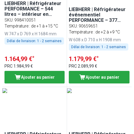
LIEBHERR | Réfrigérateur
PERFORMANCE – 544
LIEBHERR | Réfrigérateur
litres – intérieur en
événementiel
plastique – avec 1 porte –
PERFORMANCE – 377
SKU
:
998410051
Gris
litres – intérieur en
Température : de +1 à +15 °C
SKU
:
90659651
plastique – avec arceau
Température : de +2 à +9 °C
W 747 x D 769 x H 1684 mm
de protection – avec 1
W 608 x D 710 x H 1908 mm
Délai de livraison:
1 - 2 semaines
porte – blanc
Délai de livraison:
1 - 2 semaines
*
*
1.164,99 €
1.179,99 €
PRC
1.984,99 €
PRC
2.089,99 €
Ajouter au panier
Ajouter au panier