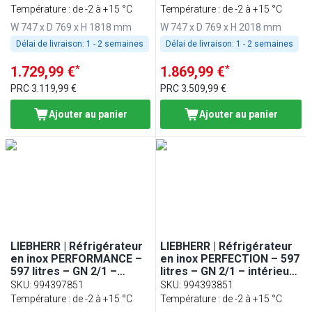
porte
porte
Température : de -2 à +15 °C
Température : de -2 à +15 °C
W 747 x D 769 x H 1818 mm
W 747 x D 769 x H 2018 mm
Délai de livraison:
1 - 2 semaines
Délai de livraison:
1 - 2 semaines
*
*
1.729,99 €
1.869,99 €
PRC
3.119,99 €
PRC
3.509,99 €
Ajouter au panier
Ajouter au panier
LIEBHERR | Réfrigérateur
LIEBHERR | Réfrigérateur
en inox PERFORMANCE –
en inox PERFECTION – 597
597 litres – GN 2/1 –
litres – GN 2/1 – intérieur
intérieur en inox – avec 1
en inox – avec 1 porte &
SKU
:
994397851
SKU
:
994393851
porte
WiFi
Température : de -2 à +15 °C
Température : de -2 à +15 °C