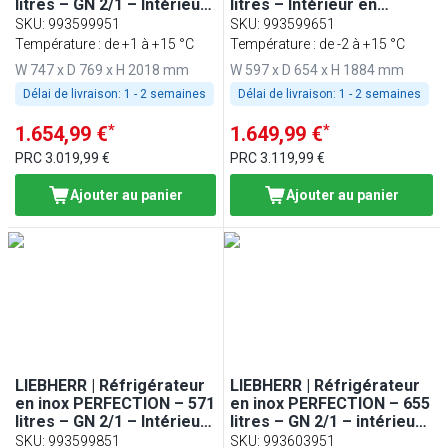
litres – GN 2/1 – Intérieur
litres – Intérieur en
en plastique – avec 1
plastique – avec 1 porte
SKU
:
993599951
SKU
:
993599651
porte – Blanc
Température : de +1 à +15 °C
Température : de -2 à +15 °C
W 747 x D 769 x H 2018 mm
W 597 x D 654 x H 1884 mm
Délai de livraison:
1 - 2 semaines
Délai de livraison:
1 - 2 semaines
*
*
1.654,99 €
1.649,99 €
PRC
3.019,99 €
PRC
3.119,99 €
Ajouter au panier
Ajouter au panier
LIEBHERR | Réfrigérateur
LIEBHERR | Réfrigérateur
en inox PERFECTION – 571
en inox PERFECTION – 655
litres – GN 2/1 – Intérieur
litres – GN 2/1 – intérieur
en plastique – avec 1
en plastique – avec 1
SKU
:
993599851
SKU
:
993603951